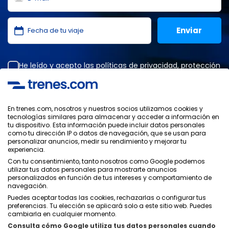
He leído y acepto las
políticas de privacidad
,
protección
de datos
,
condiciones generales
de ONLINE TRAVEL
SOLUTIONS.
En trenes.com, nosotros y nuestros socios utilizamos cookies y
tecnologías similares para almacenar y acceder a información en
tu dispositivo. Esta información puede incluir datos personales
Política de Privacidad
como tu dirección IP o datos de navegación, que se usan para
Condiciones Generales
personalizar anuncios, medir su rendimiento y mejorar tu
Política de Cookies
experiencia.
Política de Seguridad
Con tu consentimiento, tanto nosotros como Google podemos
utilizar tus datos personales para mostrarte anuncios
Aviso Legal
personalizados en función de tus intereses y comportamiento de
Contacto
navegación.
Puedes aceptar todas las cookies, rechazarlas o configurar tus
preferencias. Tu elección se aplicará solo a este sitio web. Puedes
cambiarla en cualquier momento.
Consulta cómo Google utiliza tus datos personales cuando