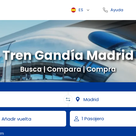
ES
Ayuda
Tren Gandía Madrid
Busca | Compara | Compra
om