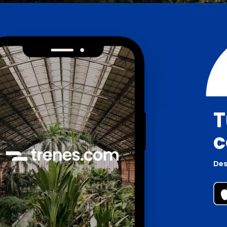
T
c
Des