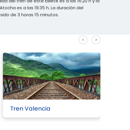
lida del tren de este billete es a las 16:20 h y la
Atocha es a las 19:35 h. La duración del
sido de 3 horas 15 minutos.
Ver más rutas Alta Velocidad
Tren Valencia
T