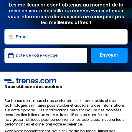
Les meilleurs prix sont obtenus au moment de la
mise en vente des billets, abonnez-vous et nous
vous informerons afin que vous ne manquiez pas
les meilleures offres !
J'ai lu et j'accepte les
politiques de confidentialité
,
protection des données
,
conditions générales
de
ONLINE TRAVEL SOLUTIONS.
Nous utilisons des cookies
Sur trenes.com, nous et nos partenaires utilisons cookie et des
technologies similaires pour stocker et accéder à des informations
sur votre appareil. Ces informations peuvent inclure des données
Politique de confidentialité
personnelles telles que votre adresse IP ou vos données de
Conditions générales
navigation, utilisées pour personnaliser les publicités, mesurer leurs
Politique des Cookies
performances et améliorer votre expérience.
Politique de sécurité
Avec votre consentement, nous et Google pouvons utiliser vos