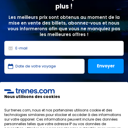
plus !
Les meilleurs prix sont obtenus au moment de la
mise en vente des billets, abonnez-vous et nous
vous informerons afin que vous ne manquiez pas
les meilleures offres !
J'ai lu et j'accepte les
politiques de confidentialité
,
protection des données
,
conditions générales
de
ONLINE TRAVEL SOLUTIONS.
Nous utilisons des cookies
Sur trenes.com, nous et nos partenaires utilisons cookie et des
technologies similaires pour stocker et accéder à des informations
sur votre appareil. Ces informations peuvent inclure des données
Politique de confidentialité
personnelles telles que votre adresse IP ou vos données de
Conditions générales