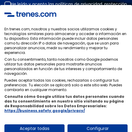
He leído y acepto las
políticas de privacidad
,
protección
de datos
,
condiciones generales
de ONLINE TRAVEL
SOLUTIONS.
En trenes.com, nosotros y nuestros socios utilizamos cookies y
tecnologías similares para almacenar y acceder a información en
tu dispositivo. Esta información puede incluir datos personales
Política de Privacidad
como tu dirección IP o datos de navegación, que se usan para
Condiciones Generales
personalizar anuncios, medir su rendimiento y mejorar tu
Política de Cookies
experiencia.
Política de Seguridad
Con tu consentimiento, tanto nosotros como Google podemos
utilizar tus datos personales para mostrarte anuncios
Aviso Legal
personalizados en función de tus intereses y comportamiento de
Contacto
navegación.
Puedes aceptar todas las cookies, rechazarlas o configurar tus
preferencias. Tu elección se aplicará solo a este sitio web. Puedes
cambiarla en cualquier momento.
Consulta cómo Google utiliza tus datos personales cuando
das tu consentimiento en nuestro sitio visitando su página
Quiénes Somos
ixigo
de Responsabilidad sobre los Datos Empresariales:
https://business.safety.google/privacy/
Copyright © Trenes.com. Todos los derechos reservados.
Aceptar todas
Configurar