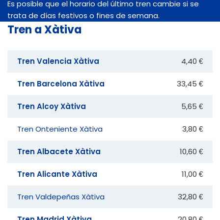
Es posible que el horario del último tren cambie si se
trata de días festivos o fines de semana.
Tren a Xàtiva
Tren Valencia Xàtiva
4,40 €
Tren Barcelona Xàtiva
33,45 €
Tren Alcoy Xàtiva
5,65 €
Tren Onteniente Xàtiva
3,80 €
Tren Albacete Xàtiva
10,60 €
Tren Alicante Xàtiva
11,00 €
Tren Valdepeñas Xàtiva
32,80 €
Tren Madrid Xàtiva
20,80 €