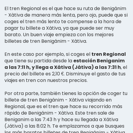
El tren Regional es el que hace su ruta de Benigánim
- Xàtiva de manera más lenta, pero ojo, puede que si
coges el tren más lento te compense a la hora de
pagar tu billete a Xàtiva, ya que puede ser muy
barato. Un buen viaje empieza con los mejores
billetes de tren Benigánim - Xàtiva.
En este caso por ejemplo, si coges el
tren Regional
que tiene su partida desde la
estación Beniganim
a las 7:11 h, y llega a Xátiva (Játiva) a las 7:31 h
, el
precio del billete es 2,10 €. Disminuye el gasto de tus
viajes en tren con nuestros precios.
Por otra parte, también tienes la opción de coger tu
billete de tren Benigánim - Xàtiva viajando en
Regional, que es el tren que hace su recorrido más
rápido de Benigánim - Xàtiva. Este tren sale de
Beniganim a las 7:43 h y hace su llegada a Xátiva
(Játiva) a las 8:02 h. Te emplazamos a que busques
los más baratos billetes de tren Benigánim - Xàtiva