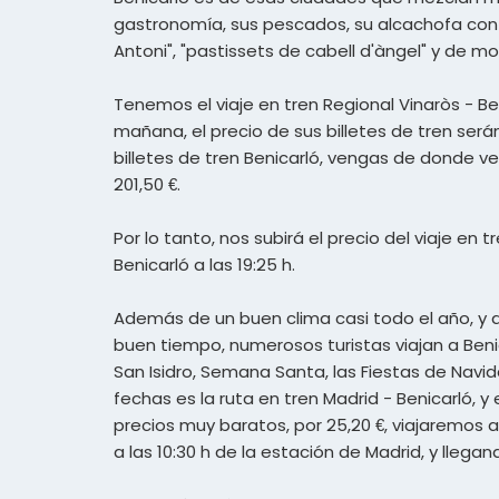
gastronomía, sus pescados, su alcachofa con d
Antoni", "pastissets de cabell d'àngel" y de mon
Tenemos el viaje en tren Regional Vinaròs - Ben
mañana, el precio de sus billetes de tren ser
billetes de tren Benicarló, vengas de donde v
201,50 €.
Por lo tanto, nos subirá el precio del viaje en 
Benicarló a las 19:25 h.
Además de un buen clima casi todo el año, y 
buen tiempo, numerosos turistas viajan a Benic
San Isidro, Semana Santa, las Fiestas de Nav
fechas es la ruta en tren Madrid - Benicarló, 
precios muy baratos, por 25,20 €, viajaremos a
a las 10:30 h de la estación de Madrid, y llegand