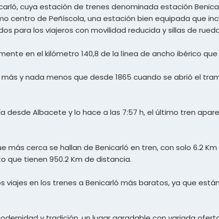
icarló, cuya estación de trenes denominada estación Benicar
ismo centro de Peñíscola, una estación bien equipada que in
para los viajeros con movilidad reducida y sillas de rueda
ente en el kilómetro 140,8 de la línea de ancho ibérico qu
a más y nada menos que desde 1865 cuando se abrió el tra
a desde Albacete y lo hace a las 7:57 h, el último tren apare
e más cerca se hallan de Benicarló en tren, con solo 6.2 Km 
to que tienen 950.2 Km de distancia.
 viajes en los trenes a Benicarló más baratos, ya que está
ernidad y tradición, un lugar agradable con variada oferta