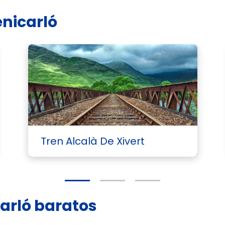
enicarló
Tren Alcalà De Xivert
carló baratos