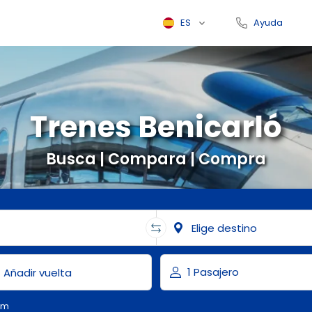
ES
Ayuda
Trenes Benicarló
Busca | Compara | Compra
om