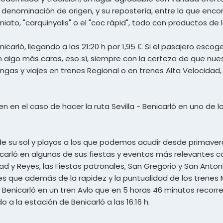
enominación de origen, y su repostería, entre la que encont
iato, "carquinyolis" o el "coc ràpid", todo con productos de l
icarló, llegando a las 21:20 h por 1,95 €. Si el pasajero escog
án algo más caros, eso sí, siempre con la certeza de que nue
engas y viajes en trenes Regional o en trenes Alta Velocid
tren en el caso de hacer la ruta Sevilla - Benicarló en uno de
de su sol y playas a los que podemos acudir desde primave
arló en algunas de sus fiestas y eventos más relevantes com
idad y Reyes, las Fiestas patronales, San Gregorio y San A
y es que además de la rapidez y la puntualidad de los trenes
 Benicarló en un tren Avlo que en 5 horas 46 minutos recorre
o a la estación de Benicarló a las 16:16 h.