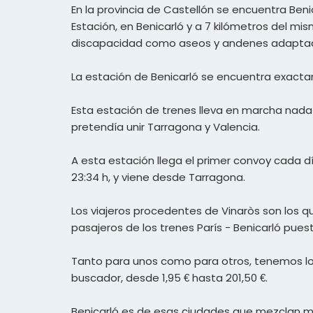
En la provincia de Castellón se encuentra Ben
Estación, en Benicarló y a 7 kilómetros del m
discapacidad como aseos y andenes adaptados 
La estación de Benicarló se encuentra exactam
Esta estación de trenes lleva en marcha nad
pretendía unir Tarragona y Valencia.
A esta estación llega el primer convoy cada dí
23:34 h, y viene desde Tarragona.
Los viajeros procedentes de Vinaròs son los qu
pasajeros de los trenes París - Benicarló pues
Tanto para unos como para otros, tenemos los
buscador, desde 1,95 € hasta 201,50 €.
Benicarló es de esas ciudades que mezclan mod