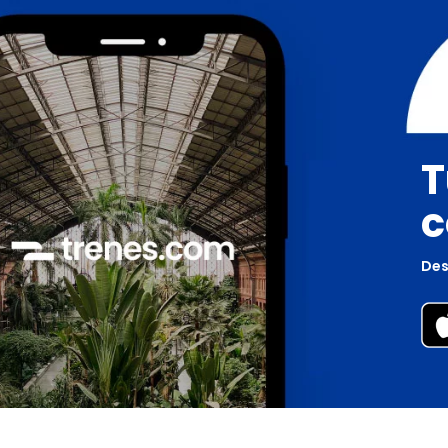
T
c
Des