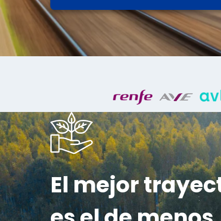
El mejor trayec
es el de menos