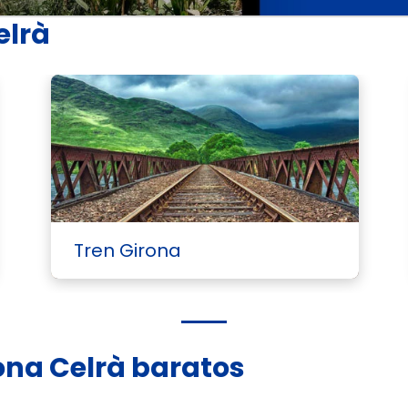
elrà
Tren Girona
lona Celrà baratos