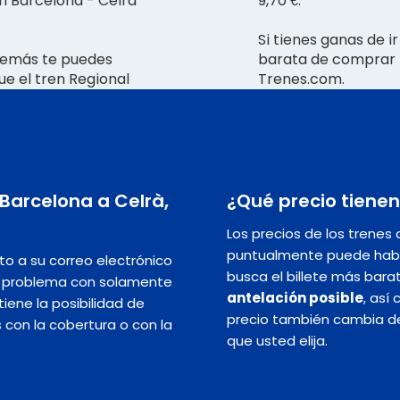
en Barcelona - Celrà
9,70 €.
Si tienes ganas de 
además te puedes
barata de comprar t
que el tren Regional
Trenes.com.
 Barcelona a Celrà,
¿Qué precio tienen
Los precios de los trenes
puntualmente puede hab
nto a su correo electrónico
busca el billete más bara
in problema con solamente
antelación posible
, así
iene la posibilidad de
precio también cambia dep
s con la cobertura o con la
que usted elija.