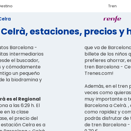
Destino
Tren
Celra
Celrà, estaciones, precios y 
atos Barcelona -
que va de Barcelona 
itas intermediarios
billete de los niños
esde el buscador,
prefieres ahorrar, e
tes y cómodamente
tren Barcelona - Ce
contigo un pequeño
Trenes.com!
 de la biodramina y
Además, en el tren 
veces como quieras, 
rà es el Regional
muy importante a te
na a las 6:29 h. El
Barcelona a Celrà. 
e en la clase
como rapidez y como
ase, el precio del
podrás disfrutar de
a estación Celra es a
de tren Barcelona - 