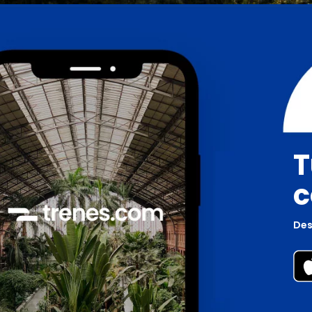
T
c
Des