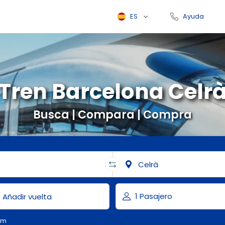
ES
Ayuda
Tren Barcelona Celr
Busca | Compara | Compra
om