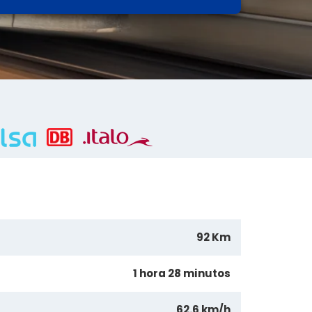
92 Km
1 hora 28 minutos
62.6 km/h