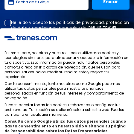
He leído y acepto las
políticas de privacidad
,
protección
de datos
,
condiciones generales
de ONLINE TRAVEL
SOLUTIONS.
En trenes.com, nosotros y nuestros socios utilizamos cookies y
tecnologías similares para almacenar y acceder a información en
Política de Privacidad
tu dispositivo. Esta información puede incluir datos personales
Condiciones Generales
como tu dirección IP o datos de navegación, que se usan para
Política de Cookies
personalizar anuncios, medir su rendimiento y mejorar tu
experiencia.
Política de Seguridad
Aviso Legal
Con tu consentimiento, tanto nosotros como Google podemos
utilizar tus datos personales para mostrarte anuncios
Contacto
personalizados en función de tus intereses y comportamiento de
navegación.
Puedes aceptar todas las cookies, rechazarlas o configurar tus
preferencias. Tu elección se aplicará solo a este sitio web. Puedes
cambiarla en cualquier momento.
Consulta cómo Google utiliza tus datos personales cuando
Quiénes Somos
ixigo
das tu consentimiento en nuestro sitio visitando su página
de Responsabilidad sobre los Datos Empresariales:
Copyright © Trenes.com. Todos los derechos reservados.