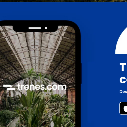
T
c
Des