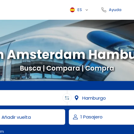
ES
Ayuda
n Amsterdam Hamb
Busca | Compara | Compra
om