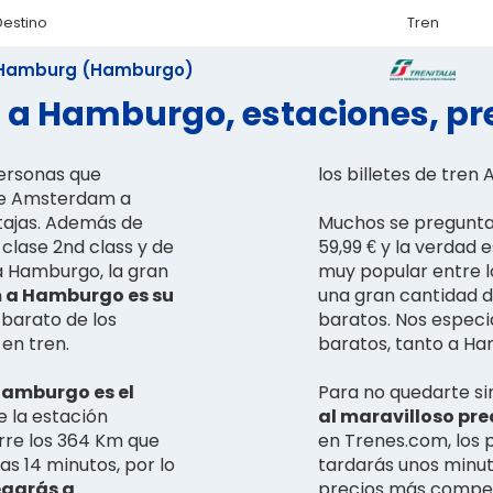
Destino
Tren
Hamburg (Hamburgo)
a Hamburgo, estaciones, pre
ersonas que
los billetes de tre
 de Amsterdam a
tajas. Además de
Muchos se preguntan
 clase 2nd class y de
59,99 € y la verdad
a Hamburgo, la gran
muy popular entre l
a Hamburgo es su
una gran cantidad d
 barato de los
baratos. Nos especi
en tren.
baratos, tanto a Ha
Hamburgo es el
Para no quedarte sin
e la estación
al maravilloso pre
orre los 364 Km que
en Trenes.com, los p
 14 minutos, por lo
tardarás unos minut
egarás a
precios más competi