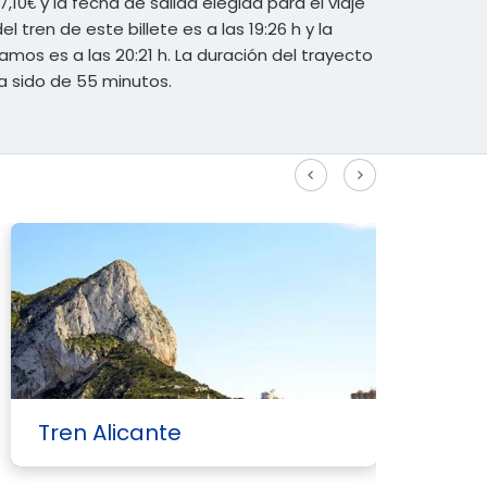
,10€ y la fecha de salida elegida para el viaje
el tren de este billete es a las 19:26 h y la
amos es a las 20:21 h. La duración del trayecto
a sido de 55 minutos.
Ver más rutas Alta Velocidad
Tren Alicante
T