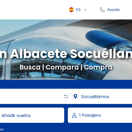
ES
Ayuda
n Albacete Socuéll
Busca | Compara | Compra
om