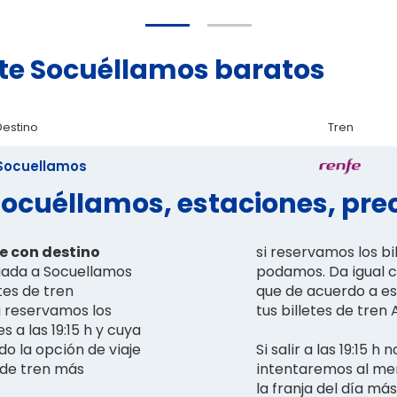
cete Socuéllamos baratos
Destino
Tren
Socuellamos
Socuéllamos, estaciones, prec
e con destino
si reservamos los bi
gada a Socuellamos
podamos. Da igual c
tes de tren
que de acuerdo a es
i reservamos los
tus billetes de tre
 a las 19:15 h y cuya
do la opción de viaje
Si salir a las 19:15 
 de tren más
intentaremos al men
la franja del día má