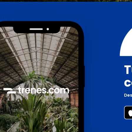
T
c
Des