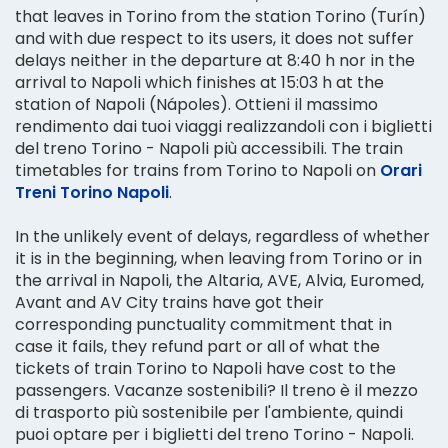
that leaves in Torino from the station Torino (Turín)
and with due respect to its users, it does not suffer
delays neither in the departure at 8:40 h nor in the
arrival to Napoli which finishes at 15:03 h at the
station of Napoli (Nápoles). Ottieni il massimo
rendimento dai tuoi viaggi realizzandoli con i biglietti
del treno Torino - Napoli più accessibili. The train
timetables for trains from Torino to Napoli on
Orari
Treni Torino Napoli
.
In the unlikely event of delays, regardless of whether
it is in the beginning, when leaving from Torino or in
the arrival in Napoli, the Altaria, AVE, Alvia, Euromed,
Avant and AV City trains have got their
corresponding punctuality commitment that in
case it fails, they refund part or all of what the
tickets of train Torino to Napoli have cost to the
passengers. Vacanze sostenibili? Il treno è il mezzo
di trasporto più sostenibile per l'ambiente, quindi
puoi optare per i biglietti del treno Torino - Napoli.