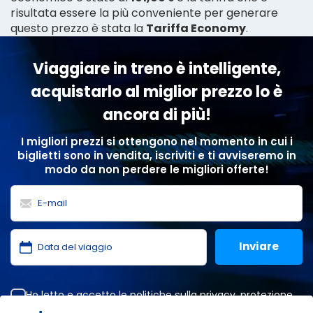
risultata essere la più conveniente per generare
questo prezzo è stata la
Tariffa Economy
.
Viaggiare in treno è intelligente,
acquistarlo al miglior prezzo lo è
ancora di più!
I migliori prezzi si ottengono nel momento in cui i
biglietti sono in vendita, iscriviti e ti avviseremo in
modo da non perdere le migliori offerte!
Ho letto e accetto le
politiche sulla privacy
,
protezione
dei dati
,
condizioni generali
di ONLINE TRAVEL SOLUTIONS.