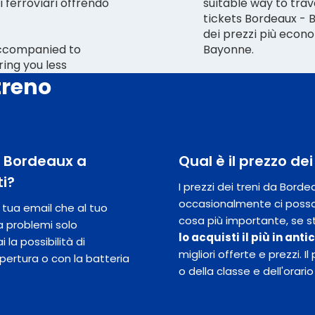
 ferroviari offrendo
suitable way to trav
tickets Bordeaux - B
dei prezzi più econo
 accompanied to
Bayonne.
ring you less
treno
da Bordeaux a
Qual è il prezzo d
ti?
I prezzi dei treni da Bor
occasionalmente ci posso
la tua email che al tuo
cosa più importante, se st
a problemi solo
lo acquisti il ​​più in ant
 la possibilità di
migliori offerte e prezzi.
opertura o con la batteria
o della classe e dell'orario