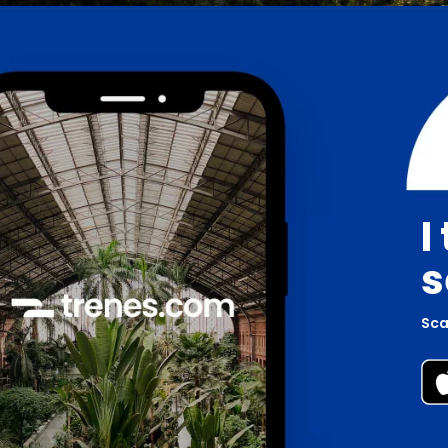
I
s
Scar