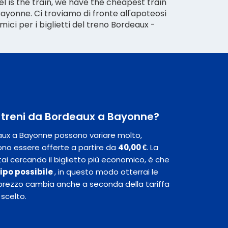
el is the train, we have the cheapest train
ayonne. Ci troviamo di fronte all'apoteosi
mici per i biglietti del treno Bordeaux -
ei treni da Bordeaux a Bayonne?
deaux a Bayonne possono variare molto,
no essere offerte a partire da
40,00 €
. La
ai cercando il biglietto più economico, è che
icipo possibile
, in questo modo otterrai le
 Il prezzo cambia anche a seconda della tariffa
 scelto.