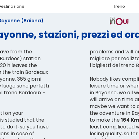
Destinazione
Treno
Bayonne (Baiona)
yonne, stazioni, prezzi ed ora
eave from the
problems and will br
(Burdeos) station
migliore per realiz
:20 h leaves the
i biglietti del tren
n the train Bordeaux
yonne. 365 giorni
Nobody likes compli
e luogo sono perfetti
leisure time or whe
el treno Bordeaux -
in Bayonne, we all 
will arrive on time
maybe we want to c
ti on your
the adventure in Bay
 is studied that the
to make the
164 K
 to do it, so you have
least complicated w
ons in case of
losing quality, so fo