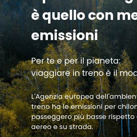
è quello con m
emissioni
Per te e per il pianeta:
viaggiare in treno è il mo
L'Agenzia europea dell'ambien
treno ha le emissioni per chil
passeggero più basse rispetto 
aereo e su strada.