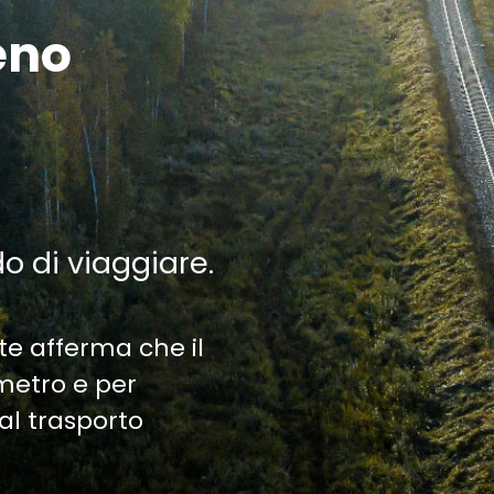
eno
do di viaggiare.
te afferma che il
ometro e per
al trasporto