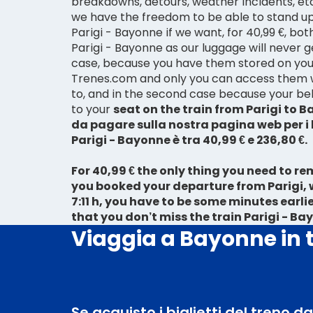
breakdowns, detours, weather incidents, etc.
we have the freedom to be able to stand up
Parigi - Bayonne if we want, for 40,99 €, both
Parigi - Bayonne as our luggage will never get
case, because you have them stored on you
Trenes.com and only you can access them
to, and in the second case because your be
to your
seat on the
train from Parigi to 
da pagare sulla nostra pagina web per i b
Parigi - Bayonne è tra 40,99 € e 236,80 €.
For 40,99 € the only thing you need to r
you booked your
departure from Parigi, 
7:11 h
, you have to be some minutes earlie
that you don’t miss the train Parigi - Ba
Viaggia a Bayonne in 
Se acquisto i biglietti del treno d