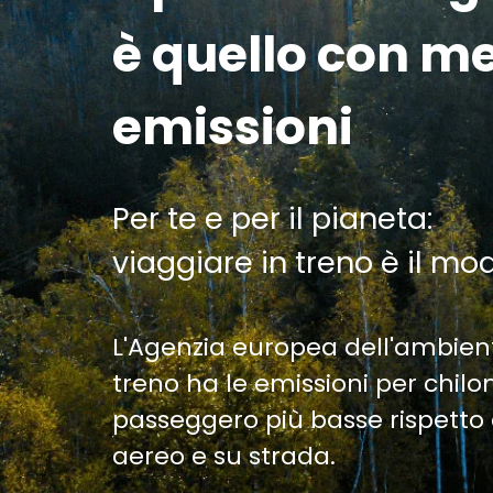
è quello con m
emissioni
Per te e per il pianeta:
viaggiare in treno è il mo
L'Agenzia europea dell'ambien
treno ha le emissioni per chil
passeggero più basse rispetto 
aereo e su strada.