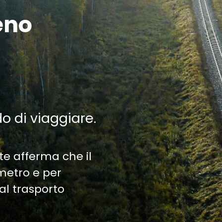
eno
do di viaggiare.
te afferma che il
ometro e per
al trasporto