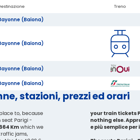
Destinazione
Treno
Bayonne (Baiona)
Bayonne (Baiona)
Bayonne (Baiona)
Bayonne (Baiona)
ne, stazioni, prezzi ed orari
 place to, because
your train tickets 
 seat Parigi -
nothing else. Appr
 664 Km
which we
e più semplice per i
raffic jams,