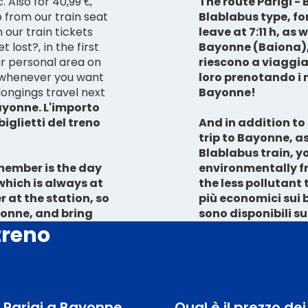
 Also for 40,99 €,
The route
Parigi -
 from our train seat
Blablabus
type, fo
 our train tickets
leave at 7:11 h, as 
 lost?, in the first
Bayonne (Baiona),
r personal area on
riescono a viaggi
 whenever you want
loro prenotando i no
longings travel next
Bayonne!
Bayonne
. L'importo
iglietti del treno
And in addition to
trip to Bayonne, a
Blablabus train, yo
emember is the day
environmentally fr
which is always at
the less pollutant
r at the station, so
più economici sui b
yonne, and bring
sono disponibili s
treno
a Parigi a Bayonne,
Qual è il prezzo de