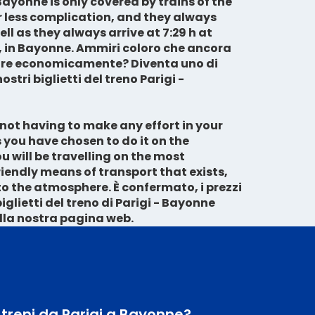
 Bayonne is only covered by trains of the
r less complication, and they always
well as they always arrive at 7:29 h at
 in Bayonne. Ammiri coloro che ancora
are economicamente? Diventa uno di
stri biglietti del treno Parigi -
 not having to make any effort in your
s you have chosen to do it on the
u will be travelling on the most
iendly means of transport that exists,
 to the atmosphere. È confermato, i prezzi
iglietti del treno di Parigi - Bayonne
ulla nostra pagina web.
i treni da Parigi a Bayonne?