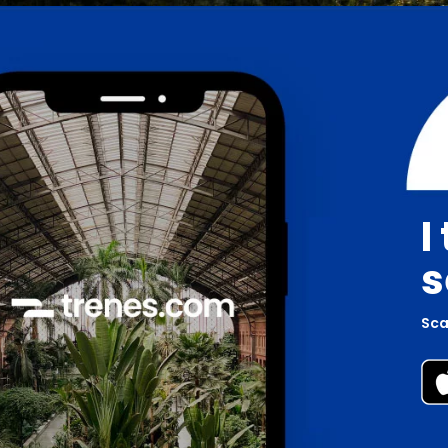
I
s
Scar