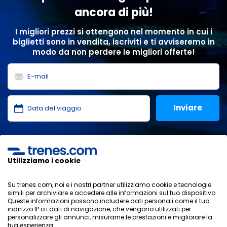
ancora di più!
I migliori prezzi si ottengono nel momento in cui i
biglietti sono in vendita, iscriviti e ti avviseremo in
modo da non perdere le migliori offerte!
Ho letto e accetto le
politiche sulla privacy
,
protezione
dei dati
,
condizioni generali
di ONLINE TRAVEL SOLUTIONS.
Utilizziamo i cookie
Su trenes.com, noi e i nostri partner utilizziamo cookie e tecnologie
simili per archiviare e accedere alle informazioni sul tuo dispositivo.
Informativa sulla privacy
Queste informazioni possono includere dati personali come il tuo
Condizioni generali
indirizzo IP o i dati di navigazione, che vengono utilizzati per
Politica sui cookies
personalizzare gli annunci, misurarne le prestazioni e migliorare la
tua esperienza.