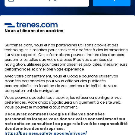
J'ai lu et j'accepte les
politiques de confidentialité
,
protection des données
,
conditions générales
de
ONLINE TRAVEL SOLUTIONS.
Nous utilisons des cookies
Sur trenes.com, nous et nos partenaires utilisons cookie et des
technologies similaires pour stocker et accéder à des informations
sur votre appareil. Ces informations peuvent inclure des données
Politique de confidentialité
personnelles telles que votre adresse IP ou vos données de
Conditions générales
navigation, utilisées pour personnaliser les publicités, mesurer leurs
Politique des Cookies
performances et améliorer votre expérience.
Politique de sécurité
Avec votre consentement, nous et Google pouvons utiliser vos
Avis légal
données personnelles pour vous afficher des publicités
personnalisées en fonction de vos centres d'intérêt et de votre
Contacts
comportement de navigation.
Vous pouvez accepter tous cookie , les refuser ou configurer vos
préférences. Votre choix s'appliquera uniquement à ce site web.
Vous pouvez le modifier à tout moment.
Découvrez comment Google utilise vos données
personnelles lorsque vous donnez votre consentement sur
Qui sommes-nous
ixigo
notre site en consultant sa page relative à la responsabilité
des données des entreprises :
Copyright © Trenes.com. Tous droits réservés.
https://business.safety.google/privacy/