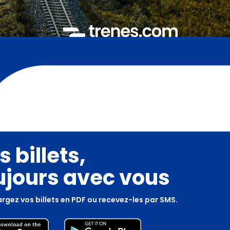
s billets,
ujours avec vous
rgez vos billets en PDF ou recevez-les par SMS.