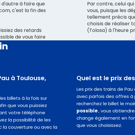
 d'autre à faire que
Par contre, celui qui
com, c'est la fin des
vous, puisque les dé
tellement précis que
choisis de réaliser t
issiez des retards
(Tolosa) à l'heure p
ossible de vous faire
in
 Pau à Toulouse,
Quel est le prix de
Les prix des trains de Pa
avec parfois des offres à 
 billets à la fois sur
recherchez le billet le mo
fin que vous puissiez
possible
, vous obtiendrez
ant votre téléphone
change également en fonct
z la possibilité de les
que vous choisissez.
c la couverture ou avec la