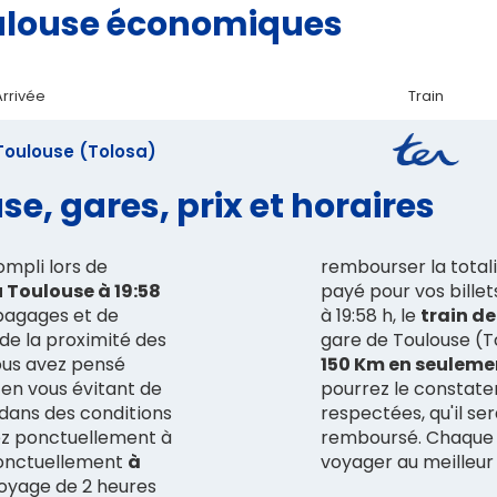
Toulouse économiques
Arrivée
Train
Toulouse (Tolosa)
se, gares, prix et horaires
ompli lors de
rembourser la total
 Toulouse à 19:58
payé pour vos billet
 bagages et de
à 19:58 h, le
 de la proximité des
gare de Toulouse (T
vous avez pensé
150 Km en seuleme
 en vous évitant de
pourrez le constater
dans des conditions
respectées, qu'il se
ez ponctuellement à
remboursé. Chaque jo
 ponctuellement
à
voyager au meilleur 
voyage de 2 heures