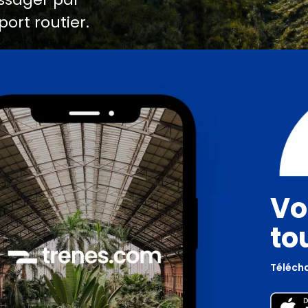
port routier.
Vo
to
Télécha