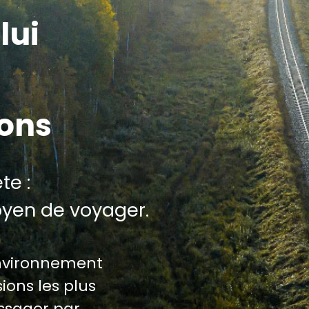
lui
ions
te :
oyen de voyager.
environnement
ions les plus
assager par