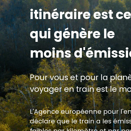
itinéraire est ce
qui génère le
moins d'émiss
Pour vous et pour la planè
voyager en train est le m
L'Agence européenne pour l'
déclare que le train a les émiss
faibles par kilomètre et par p