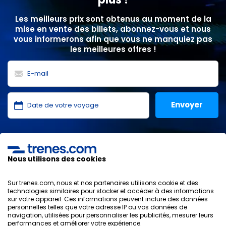
Les meilleurs prix sont obtenus au moment de la
mise en vente des billets, abonnez-vous et nous
vous informerons afin que vous ne manquiez pas
les meilleures offres !
J'ai lu et j'accepte les
politiques de confidentialité
,
protection des données
,
conditions générales
de
ONLINE TRAVEL SOLUTIONS.
Nous utilisons des cookies
Sur trenes.com, nous et nos partenaires utilisons cookie et des
technologies similaires pour stocker et accéder à des informations
sur votre appareil. Ces informations peuvent inclure des données
Politique de confidentialité
personnelles telles que votre adresse IP ou vos données de
Conditions générales
navigation, utilisées pour personnaliser les publicités, mesurer leurs
Politique des Cookies
performances et améliorer votre expérience.