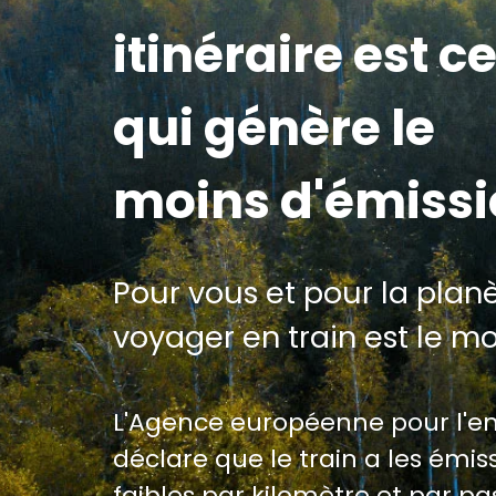
itinéraire est ce
qui génère le
moins d'émiss
Pour vous et pour la planè
voyager en train est le m
L'Agence européenne pour l'
déclare que le train a les émiss
faibles par kilomètre et par p