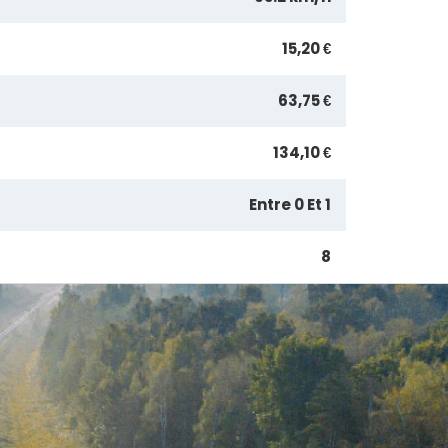
15,20 €
63,75 €
134,10 €
Entre 0 Et 1
8