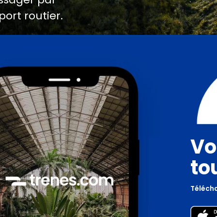
port routier.
Vo
to
Télécha