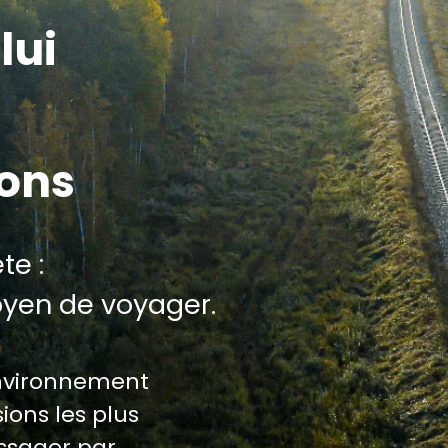
lui
ions
te :
oyen de voyager.
environnement
ions les plus
assager par