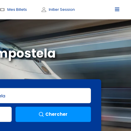
Mes Billets
Initier Session
ompostela
Chercher