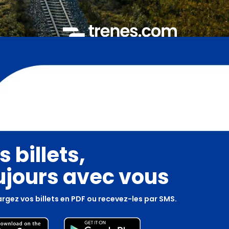
s billets,
ujours avec vous
rgez vos billets en PDF ou recevez-les par SMS.