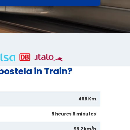
ostela in Train?
486 Km
5 heures 6 minutes
95.2 km/h