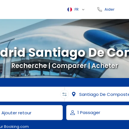
FR
Aider
drid Santiago De C
Recherche | Comparer | Acheter
ur Booking.com