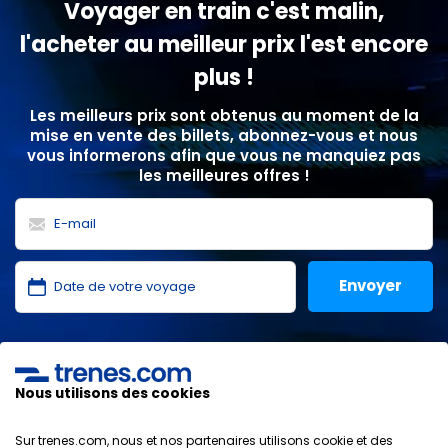
Voyager en train c'est malin,
l'acheter au meilleur prix l'est encore
plus !
Les meilleurs prix sont obtenus au moment de la
mise en vente des billets, abonnez-vous et nous
vous informerons afin que vous ne manquiez pas
les meilleures offres !
J'ai lu et j'accepte les
politiques de confidentialité
,
protection des données
,
conditions générales
de
ONLINE TRAVEL SOLUTIONS.
Nous utilisons des cookies
Sur trenes.com, nous et nos partenaires utilisons cookie et des