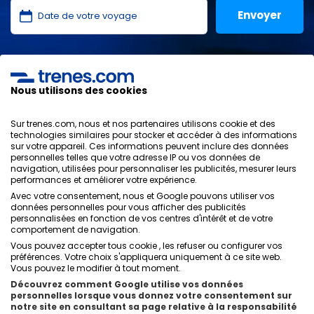
J'ai lu et j'accepte les
politiques de confidentialité
,
protection des données
,
conditions générales
de
ONLINE TRAVEL SOLUTIONS.
Nous utilisons des cookies
Sur trenes.com, nous et nos partenaires utilisons cookie et des
technologies similaires pour stocker et accéder à des informations
sur votre appareil. Ces informations peuvent inclure des données
Politique de confidentialité
personnelles telles que votre adresse IP ou vos données de
Conditions générales
navigation, utilisées pour personnaliser les publicités, mesurer leurs
Politique des Cookies
performances et améliorer votre expérience.
Politique de sécurité
Avec votre consentement, nous et Google pouvons utiliser vos
Avis légal
données personnelles pour vous afficher des publicités
personnalisées en fonction de vos centres d'intérêt et de votre
Contacts
comportement de navigation.
Vous pouvez accepter tous cookie , les refuser ou configurer vos
préférences. Votre choix s'appliquera uniquement à ce site web.
Vous pouvez le modifier à tout moment.
Découvrez comment Google utilise vos données
personnelles lorsque vous donnez votre consentement sur
Qui sommes-nous
ixigo
notre site en consultant sa page relative à la responsabilité