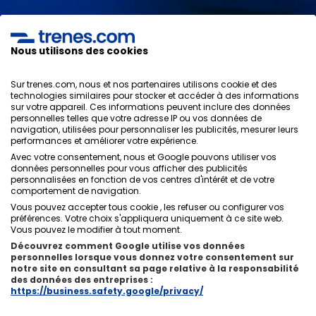
J'ai lu et j'accepte les
politiques de confidentialité
,
protection des données
,
conditions générales
de
ONLINE TRAVEL SOLUTIONS.
Nous utilisons des cookies
Sur trenes.com, nous et nos partenaires utilisons cookie et des
technologies similaires pour stocker et accéder à des informations
sur votre appareil. Ces informations peuvent inclure des données
Politique de confidentialité
personnelles telles que votre adresse IP ou vos données de
Conditions générales
navigation, utilisées pour personnaliser les publicités, mesurer leurs
Politique des Cookies
performances et améliorer votre expérience.
Politique de sécurité
Avec votre consentement, nous et Google pouvons utiliser vos
Avis légal
données personnelles pour vous afficher des publicités
personnalisées en fonction de vos centres d'intérêt et de votre
Contacts
comportement de navigation.
Vous pouvez accepter tous cookie , les refuser ou configurer vos
préférences. Votre choix s'appliquera uniquement à ce site web.
Vous pouvez le modifier à tout moment.
Découvrez comment Google utilise vos données
personnelles lorsque vous donnez votre consentement sur
Qui sommes-nous
ixigo
notre site en consultant sa page relative à la responsabilité
des données des entreprises :
Copyright © Trenes.com. Tous droits réservés.
https://business.safety.google/privacy/