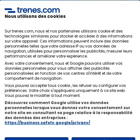
J'ai lu et j'accepte les
politiques de confidentialité
,
protection des données
,
conditions générales
de
ONLINE TRAVEL SOLUTIONS.
Nous utilisons des cookies
Sur trenes.com, nous et nos partenaires utilisons cookie et des
technologies similaires pour stocker et accéder à des informations
sur votre appareil. Ces informations peuvent inclure des données
Politique de confidentialité
personnelles telles que votre adresse IP ou vos données de
Conditions générales
navigation, utilisées pour personnaliser les publicités, mesurer leurs
Politique des Cookies
performances et améliorer votre expérience.
Politique de sécurité
Avec votre consentement, nous et Google pouvons utiliser vos
Avis légal
données personnelles pour vous afficher des publicités
personnalisées en fonction de vos centres d'intérêt et de votre
Contacts
comportement de navigation.
Vous pouvez accepter tous cookie , les refuser ou configurer vos
préférences. Votre choix s'appliquera uniquement à ce site web.
Vous pouvez le modifier à tout moment.
Découvrez comment Google utilise vos données
personnelles lorsque vous donnez votre consentement sur
Qui sommes-nous
ixigo
notre site en consultant sa page relative à la responsabilité
des données des entreprises :
Copyright © Trenes.com. Tous droits réservés.
https://business.safety.google/privacy/