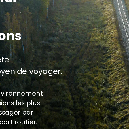
ions
te :
oyen de voyager.
environnement
ions les plus
assager par
port routier.