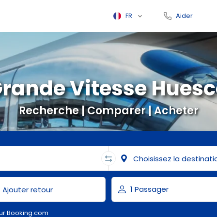
FR
Aider
rande Vitesse Hues
Recherche | Comparer | Acheter
ur Booking.com