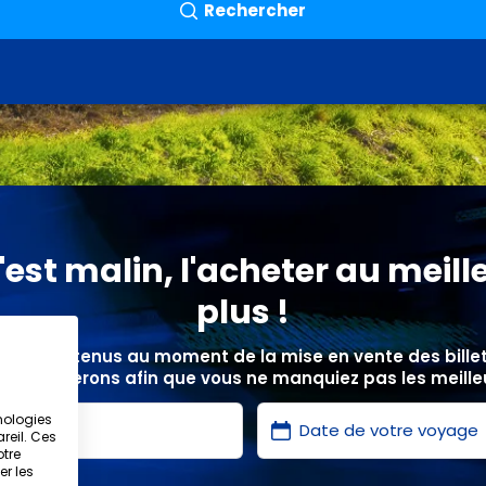
Rechercher
est malin, l'acheter au meille
plus !
ix sont obtenus au moment de la mise en vente des bill
s informerons afin que vous ne manquiez pas les meilleu
nologies
reil. Ces
otre
er les