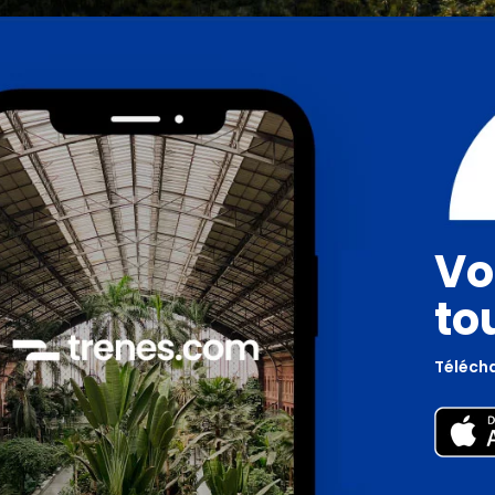
Vo
to
Télécha