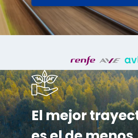
El mejor trayec
es el de menos