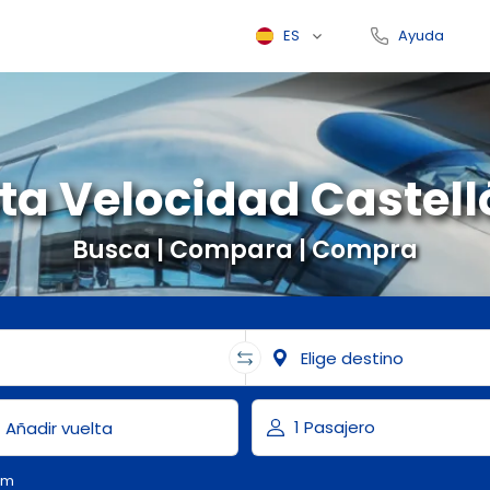
ES
Ayuda
ta Velocidad Castel
Busca | Compara | Compra
om