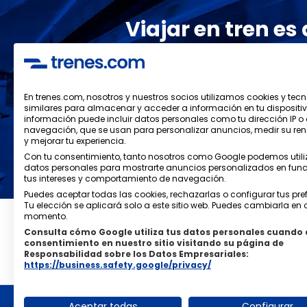
Viajar en tren es
Los mejores 
¡suscríb
En trenes.com, nosotros y nuestros socios utilizamos cookies y tec
similares para almacenar y acceder a información en tu dispositiv
información puede incluir datos personales como tu dirección IP o
navegación, que se usan para personalizar anuncios, medir su re
y mejorar tu experiencia.
He leído y acepto las
políticas de pri
Con tu consentimiento, tanto nosotros como Google podemos utiliz
datos personales para mostrarte anuncios personalizados en func
tus intereses y comportamiento de navegación.
Puedes aceptar todas las cookies, rechazarlas o configurar tus pre
Tu elección se aplicará solo a este sitio web. Puedes cambiarla en 
momento.
Consulta cómo Google utiliza tus datos personales cuando 
Política de Privacidad
consentimiento en nuestro sitio visitando su página de
Responsabilidad sobre los Datos Empresariales:
https://business.safety.google/privacy/
Aceptar todas
Configurar