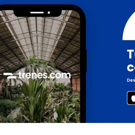
T
c
Des