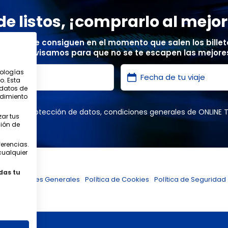
 de listos, ¡comprarlo al mejor
precios se consiguen en el momento que salen los billete
ete y te avisamos para que no se te escapen las mejores
nologías
o. Esta
 datos de
ndimiento
vacidad
,
protección de datos
,
condiciones generales
de ONLINE 
ar tus
ión de
ferencias.
cualquier
das tu
Condiciones Generales
Política de Cookies
Política de Seguridad