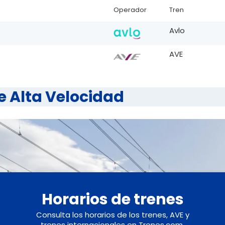
Operador
Tren
Avlo
AVE
 Alta Velocidad
Horarios de trenes
Consulta los horarios de los trenes, AVE y
trenes internacionales en Trenes.com.