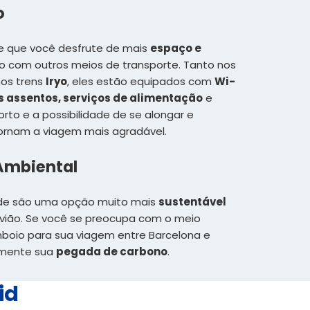
o
e que você desfrute de mais
espaço e
com outros meios de transporte. Tanto nos
os trens
Iryo
, eles estão equipados com
Wi-
s assentos, serviços de alimentação
e
rto e a possibilidade de se alongar e
ornam a viagem mais agradável.
Ambiental
dade são uma opção muito mais
sustentável
ião. Se você se preocupa com o meio
boio para sua viagem entre Barcelona e
vamente sua
pegada de carbono
.
id