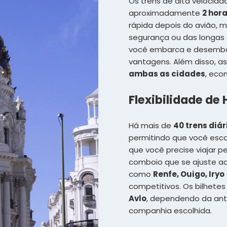
Os trens de alta veloci
aproximadamente
2 hor
rápida depois do avião, 
segurança ou das longas 
você embarca e desemba
vantagens. Além disso, a
ambas as cidades
, eco
Flexibilidade de
Há mais de
40 trens diár
permitindo que você esco
que você precise viajar 
comboio que se ajuste ao
como
Renfe, Ouigo, Iryo
competitivos. Os bilhete
Avlo
, dependendo da ant
companhia escolhida.