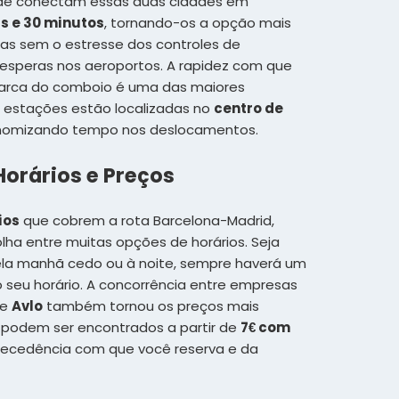
dade conectam essas duas cidades em
as e 30 minutos
, tornando-os a opção mais
mas sem o estresse dos controles de
esperas nos aeroportos. A rapidez com que
rca do comboio é uma das maiores
s estações estão localizadas no
centro de
nomizando tempo nos deslocamentos.
 Horários e Preços
ios
que cobrem a rota Barcelona-Madrid,
lha entre muitas opções de horários. Seja
pela manhã cedo ou à noite, sempre haverá um
 seu horário. A concorrência entre empresas
e
Avlo
também tornou os preços mais
s podem ser encontrados a partir de
7€ com
ecedência com que você reserva e da