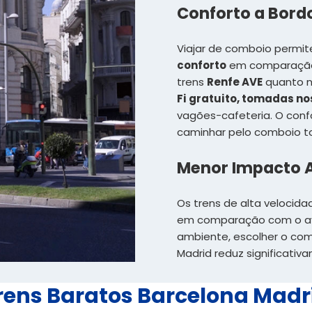
Conforto a Bord
Viajar de comboio permit
conforto
em comparação 
trens
Renfe AVE
quanto n
Fi gratuito, tomadas no
vagões-cafeteria. O confo
caminhar pelo comboio t
Menor Impacto 
Os trens de alta veloci
em comparação com o av
ambiente, escolher o com
Madrid reduz significati
rens Baratos Barcelona Madr