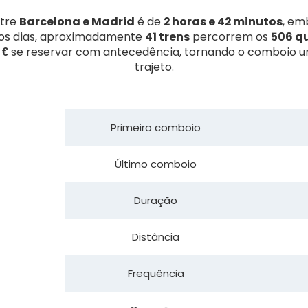
ntre
Barcelona e Madrid
é de
2 horas e 42 minutos
, em
 os dias, aproximadamente
41 trens
percorrem os
506 q
 €
se reservar com antecedência, tornando o comboio u
trajeto.
Primeiro comboio
Último comboio
Duração
Distância
Frequência