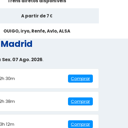
Trens diretos disponíveis
A partir de 7 €
OUIGO, iryo, Renfe, Avlo, ALSA
a Madrid
a
Sex. 07 Ago. 2026
.
2h 30m
Comprar
2h 38m
Comprar
3h 12m
Comprar