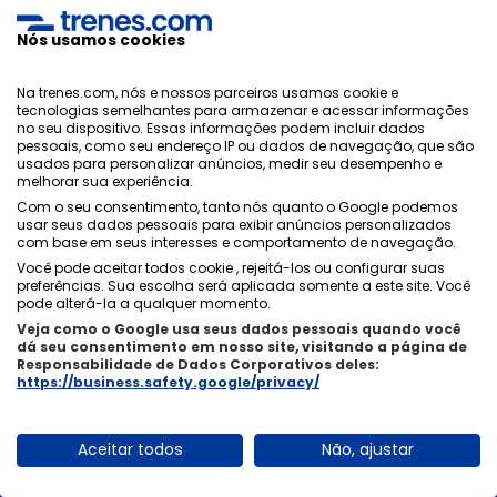
Viajar de comboio de
Nós usamos cookies
Barcelona para Córdoba
Na trenes.com, nós e nossos parceiros usamos cookie e
tecnologias semelhantes para armazenar e acessar informações
Se eu comprar passagens de comboio de
no seu dispositivo. Essas informações podem incluir dados
pessoais, como seu endereço IP ou dados de navegação, que são
Barcelona para Córdoba, terei que imprimir
usados ​​para personalizar anúncios, medir seu desempenho e
as passagens?
melhorar sua experiência.
Com o seu consentimento, tanto nós quanto o Google podemos
Não é necessário, iremos enviar-lhe os bilhetes tanto
usar seus dados pessoais para exibir anúncios personalizados
com base em seus interesses e comportamento de navegação.
para o seu email como para o seu telemóvel para que
Você pode aceitar todos cookie , rejeitá-los ou configurar suas
possa viajar sem problemas, bastando mostrar o seu
preferências. Sua escolha será aplicada somente a este site. Você
telemóvel. Recomendamos, se tiver a possibilidade de
pode alterá-la a qualquer momento.
os imprimir, que o faça caso tenha problemas com a
Veja como o Google usa seus dados pessoais quando você
dá seu consentimento em nosso site, visitando a página de
cobertura ou com a bateria do seu telemóvel.
Responsabilidade de Dados Corporativos deles:
https://business.safety.google/privacy/
Quanto custam os trens de Barcelona para
Aceitar todos
Não, ajustar
Córdoba?