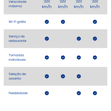
320
320
320
320
Velocidade
máxima
km/h
km/h
km/h
km/h
Wi-Fi grátis
Serviço de
restaurante
Tomadas
individuais
Seleção de
assento
Flexibilidade