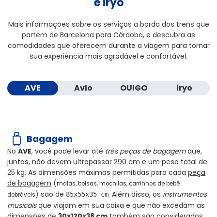
e iryo
Mais informações sobre os serviços a bordo dos trens que
partem de Barcelona para Córdoba, e descubra as
comodidades que oferecem durante a viagem para tornar
sua experiência mais agradável e confortável.
AVE
Avlo
OUIGO
iryo
Bagagem
No
AVE
, você pode levar até
três peças de bagagem
que,
juntas, não devem ultrapassar
290 cm
e um peso total de
25 kg
. As dimensões máximas permitidas para cada
peça
de bagagem
(
malas, bolsas, mochilas, carrinhos de bebê
) são de
. Além disso, os
instrumentos
85x55x35 cm
dobráveis
musicais
que viajam em sua caixa e que não excedam as
dimensões de
30x120x38 cm
também são considerados