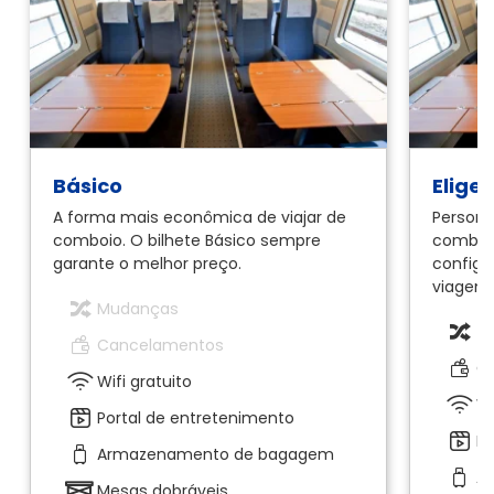
Básico
Elige
A forma mais econômica de viajar de
Persona
comboio. O bilhete Básico sempre
comboio
garante o melhor preço.
configu
viagem.
Mudanças
T
Cancelamentos
C
Wifi gratuito
Wi
Portal de entretenimento
Po
Armazenamento de bagagem
A
Mesas dobráveis