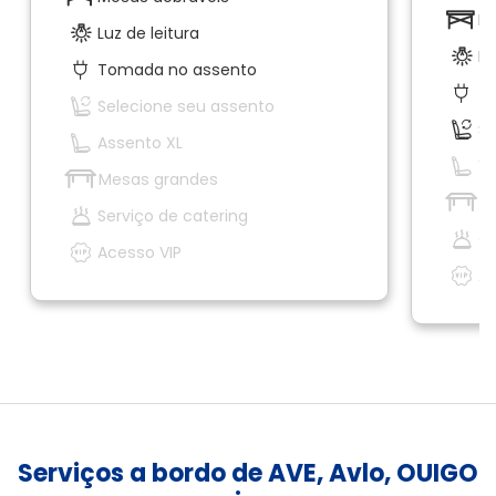
Me
Luz de leitura
Lu
Tomada no assento
T
Selecione seu assento
Se
Assento XL
V
Mesas grandes
M
Serviço de catering
Ca
Acesso VIP
Ac
Serviços a bordo de AVE, Avlo, OUIGO