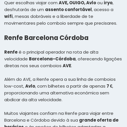
Quer escolhas viajar com
AVE, OUIGO, Avlo
ou
iryo
,
desfrutarás de um
assento confortável
, acesso a
wifi
, mesas dobráveis e a liberdade de te
movimentares pelo comboio sempre que precisares.
Renfe Barcelona Córdoba
Renfe
é o principal operador na rota de alta
velocidade
Barcelona-Córdoba
, oferecendo ligações
diretas nos seus comboios
AVE
.
Além do AVE, a Renfe opera a sua linha de comboios
low-cost,
Avlo
, com bilhetes a partir de apenas
7 €
,
proporcionando uma alternativa económica sem
abdicar da alta velocidade.
Muitos viajantes confiam na Renfe para viajar entre
Barcelona e Córdoba devido à sua
grande oferta de
horários
e às opções de bilhetes adaptadas a