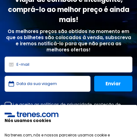
comprá-lo ao melhor preço é ainda
mais!
Os melhores preços são obtidos no momento em
que os bilhetes são colocados à venda, subscreva
e iremos notificá-lo para que não perca as
melhores ofertas!
Li e aceito as
políticas de privacidade
,
proteção de
dados
,
condições gerais
da ONLINE TRAVEL SOLUTIONS.
Nós usamos cookies
Na trenes.com, nós e nossos parceiros usamos cookie e
Política de Privacidade