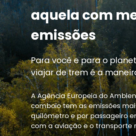
aquela com m
emissões
Para você e para o planet
viajar de trem é a maneira
A Agência Europeia do Ambien
comboio tem as emissões mais
quilómetro e por passageiro
com a aviação e o transporte r