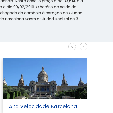
ência. Neste caso, o preço é de 33,54€ e a
 o dia 09/02/2016. O horário de saida de
 a chegada do comboio à estação de Ciudad
 de Barcelona Sants a Ciudad Real foi de 3
Veja mais rotas de alta velocidade
Alta Velocidade Barcelona
A