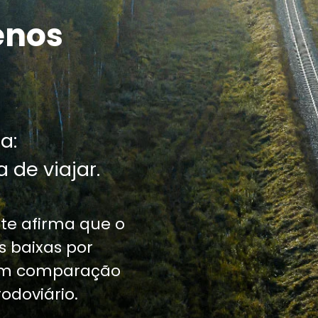
enos
a:
 de viajar.
te afirma que o
 baixas por
 em comparação
odoviário.