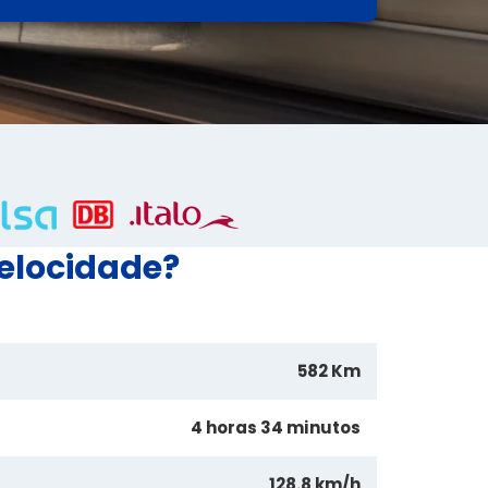
Velocidade?
582 Km
4 horas 34 minutos
128.8 km/h