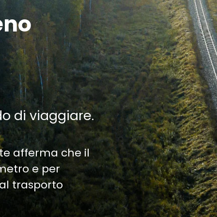
eno
do di viaggiare.
te afferma che il
ometro e per
al trasporto