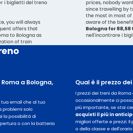
i biglietti del treno
prices, nobody want
since travelling by t
the most in most of
e, you will always
aware of the benefits
uent offers that
Bologna for 88,58 
Roma to Bologna as
nell'incontrare i big
ation of train
treno
da Roma a Bologna,
Qual è il prezzo d
I prezzi dei treni da Rom
occasionalmente ci posso
la tua email che al tuo
più importante, se stai ce
a problemi solo
acquisti il ​​più in antic
 la possibilità di
migliori offerte e prezzi.
opertura o con la batteria
o della classe e dell'orario