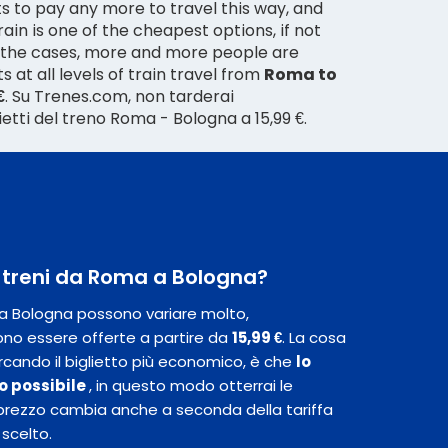
s to pay any more to travel this way, and
rain is one of the cheapest options, if not
 the cases, more and more people are
 at all levels of train travel from
Roma to
€
. Su Trenes.com, non tarderai
lietti del treno Roma - Bologna a 15,99 €.
ei treni da Roma a Bologna?
a a Bologna possono variare molto,
no essere offerte a partire da
15,99 €
. La cosa
rcando il biglietto più economico, è che
lo
ipo possibile
, in questo modo otterrai le
 Il prezzo cambia anche a seconda della tariffa
 scelto.