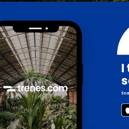
I
s
Scar