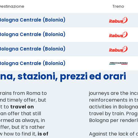
Destinazione
Treno
Bologna Centrale (Bolonia)
Bologna Centrale (Bolonia)
Bologna Centrale (Bolonia)
Bologna Centrale (Bolonia)
a, stazioni, prezzi ed orari
 trains from Roma to
journeys are the inc
nd timely offer, but
reinforcements in tr
et to
travel on
activities in Bologna
n offer that still
travel by train. Pro
ormed as always, in
Bologna per renderl
er, but it’s rather
 how to find it,
is of
Against the lack of 