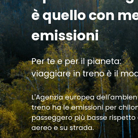
è quello con m
emissioni
Per te e per il pianeta:
viaggiare in treno è il mo
L'Agenzia europea dell'ambien
treno ha le emissioni per chil
passeggero più basse rispetto 
aereo e su strada.