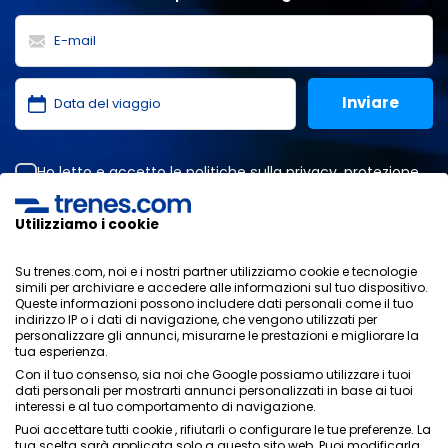
Ho letto e accetto le
politiche sulla privacy
,
protezione
dei dati
,
condizioni generali
di ONLINE TRAVEL SOLUTIONS.
Utilizziamo i cookie
Su trenes.com, noi e i nostri partner utilizziamo cookie e tecnologie
Informativa sulla privacy
simili per archiviare e accedere alle informazioni sul tuo dispositivo.
Condizioni generali
Queste informazioni possono includere dati personali come il tuo
Politica sui cookies
indirizzo IP o i dati di navigazione, che vengono utilizzati per
personalizzare gli annunci, misurarne le prestazioni e migliorare la
Politica di sicurezza
tua esperienza.
Avviso legale
Con il tuo consenso, sia noi che Google possiamo utilizzare i tuoi
Contatti
dati personali per mostrarti annunci personalizzati in base ai tuoi
interessi e al tuo comportamento di navigazione.
Puoi accettare tutti cookie , rifiutarli o configurare le tue preferenze. La
tua scelta sarà applicata solo a questo sito web. Puoi modificarla