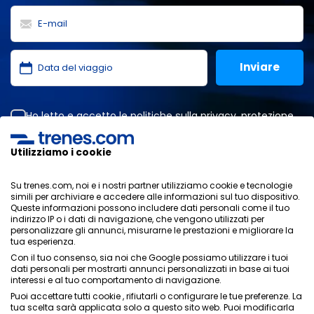
Ho letto e accetto le
politiche sulla privacy
,
protezione
dei dati
,
condizioni generali
di ONLINE TRAVEL SOLUTIONS.
Utilizziamo i cookie
Su trenes.com, noi e i nostri partner utilizziamo cookie e tecnologie
Informativa sulla privacy
simili per archiviare e accedere alle informazioni sul tuo dispositivo.
Condizioni generali
Queste informazioni possono includere dati personali come il tuo
Politica sui cookies
indirizzo IP o i dati di navigazione, che vengono utilizzati per
personalizzare gli annunci, misurarne le prestazioni e migliorare la
Politica di sicurezza
tua esperienza.
Avviso legale
Con il tuo consenso, sia noi che Google possiamo utilizzare i tuoi
Contatti
dati personali per mostrarti annunci personalizzati in base ai tuoi
interessi e al tuo comportamento di navigazione.
Puoi accettare tutti cookie , rifiutarli o configurare le tue preferenze. La
tua scelta sarà applicata solo a questo sito web. Puoi modificarla