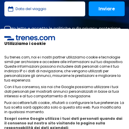
Ho letto e accetto le
politiche sulla privacy
,
protezione
dei dati
,
condizioni generali
di ONLINE TRAVEL SOLUTIONS.
Utilizziamo i cookie
Su trenes.com, noi e i nostri partner utilizziamo cookie e tecnologie
Informativa sulla privacy
simili per archiviare e accedere alle informazioni sul tuo dispositivo.
Condizioni generali
Queste informazioni possono includere dati personali come il tuo
Politica sui cookies
indirizzo IP o i dati di navigazione, che vengono utilizzati per
personalizzare gli annunci, misurarne le prestazioni e migliorare la
Politica di sicurezza
tua esperienza.
Avviso legale
Con il tuo consenso, sia noi che Google possiamo utilizzare i tuoi
Contatti
dati personali per mostrarti annunci personalizzati in base ai tuoi
interessi e al tuo comportamento di navigazione.
Puoi accettare tutti cookie , rifiutarli o configurare le tue preferenze. La
tua scelta sarà applicata solo a questo sito web. Puoi modificarla
in qualsiasi momento.
Scopri come Google utilizza i tuoi dati personali quando dai
Chi siamo
ixigo
il consenso sul nostro sito visitando la pagina sulla
responsabilità dei dati aziendali: