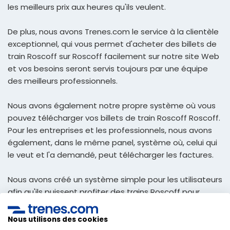
les meilleurs prix aux heures qu'ils veulent.
De plus, nous avons Trenes.com le service à la clientèle
exceptionnel, qui vous permet d'acheter des billets de
train Roscoff sur Roscoff facilement sur notre site Web
et vos besoins seront servis toujours par une équipe
des meilleurs professionnels.
Nous avons également notre propre système où vous
pouvez télécharger vos billets de train Roscoff Roscoff.
Pour les entreprises et les professionnels, nous avons
également, dans le même panel, système où, celui qui
le veut et l'a demandé, peut télécharger les factures.
Nous avons créé un système simple pour les utilisateurs
afin qu'ils puissent profiter des trains Roscoff pour
Roscoff au meilleur prix et recevoir dans votre e-mail
afin de pouvoir imprimer, et avec eux, voyager manière
Nous utilisons des cookies
la plus simple et économique.