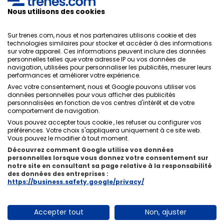
protection des données
,
conditions générales
de
ONLINE TRAVEL SOLUTIONS.
Nous utilisons des cookies
Sur trenes.com, nous et nos partenaires utilisons cookie et des
technologies similaires pour stocker et accéder à des informations
sur votre appareil. Ces informations peuvent inclure des données
Politique de confidentialité
personnelles telles que votre adresse IP ou vos données de
Conditions générales
navigation, utilisées pour personnaliser les publicités, mesurer leurs
Politique des Cookies
performances et améliorer votre expérience.
Politique de sécurité
Avec votre consentement, nous et Google pouvons utiliser vos
Avis légal
données personnelles pour vous afficher des publicités
personnalisées en fonction de vos centres d'intérêt et de votre
Contacts
comportement de navigation.
Vous pouvez accepter tous cookie , les refuser ou configurer vos
préférences. Votre choix s'appliquera uniquement à ce site web.
Vous pouvez le modifier à tout moment.
Découvrez comment Google utilise vos données
personnelles lorsque vous donnez votre consentement sur
Qui sommes-nous
ixigo
notre site en consultant sa page relative à la responsabilité
des données des entreprises :
Copyright © Trenes.com. Tous droits réservés.
https://business.safety.google/privacy/
Accepter tout
Non, ajuster