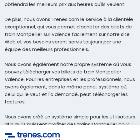
obtiendra les meilleurs prix aux heures qu'ils veulent.
De plus, nous avons Trenes.com le service à la clientèle
exceptionnel, qui vous permet d'acheter des billets de
train Montpellier sur Valence facilement sur notre site
Web et vos besoins seront servis toujours par une
équipe des meilleurs professionnels.
Nous avons également notre propre système où vous
pouvez télécharger vos billets de train Montpellier
Valence. Pour les entreprises et les professionnels, nous
avons également, dans le même panel, système où,
celui qui le veut et l'a demandé, peut télécharger les
factures.
Nous avons créé un système simple pour les utilisateurs
afin qu'ils puissent profiter des trains Montpellier pour
Valence au meilleur prix et recevoir dans votre e-mail
afin de pouvoir imprimer, et avec eux, voyager manière