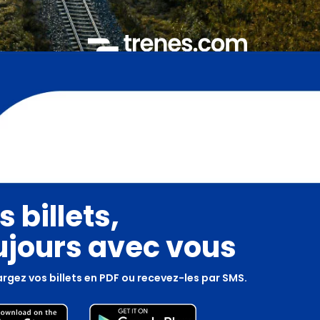
s billets,
ujours avec vous
rgez vos billets en PDF ou recevez-les par SMS.