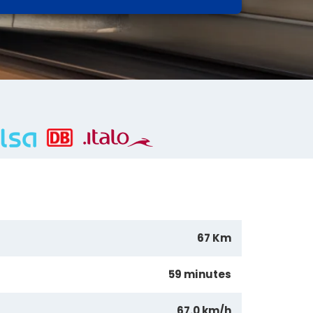
67 Km
59 minutes
67.0 km/h