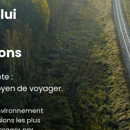
lui
ions
te :
oyen de voyager.
environnement
ions les plus
assager par