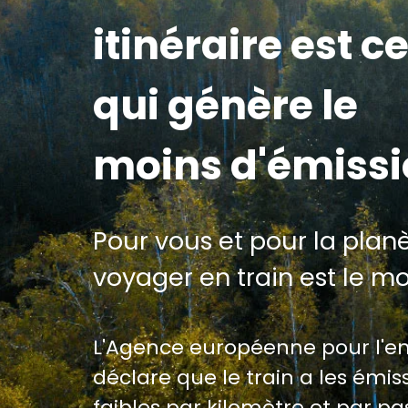
itinéraire est ce
qui génère le
moins d'émiss
Pour vous et pour la planè
voyager en train est le m
L'Agence européenne pour l'
déclare que le train a les émiss
faibles par kilomètre et par p