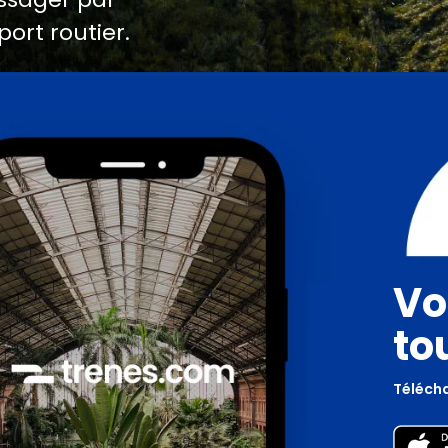
port routier.
Vo
to
Télécha