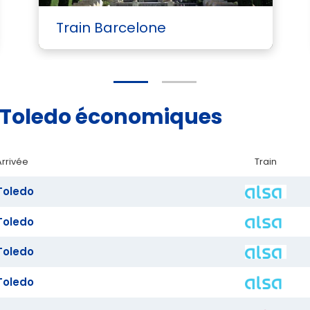
Train Barcelone
id Toledo économiques
Arrivée
Train
Toledo
Toledo
Toledo
Toledo