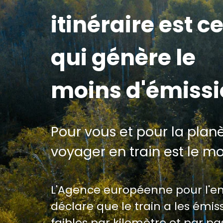
itinéraire est ce
qui génère le
moins d'émiss
Pour vous et pour la planè
voyager en train est le m
L'Agence européenne pour l'
déclare que le train a les émiss
faibles par kilomètre et par p