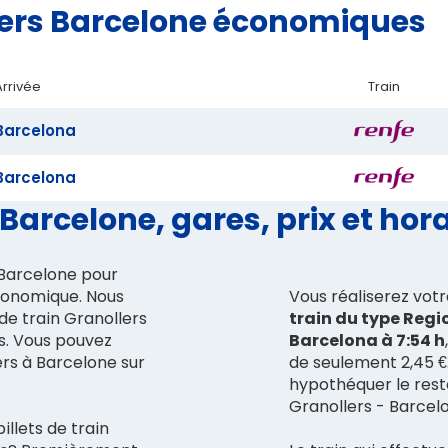
ollers Barcelone économiques
Arrivée
Train
Barcelona
Barcelona
Barcelone, gares, prix et hor
à Barcelone pour
économique. Nous
Vous réaliserez vot
 de train Granollers
train du type Regio
s. Vous pouvez
Barcelona à 7:54 h
ers à Barcelone sur
de seulement 2,45 €.
hypothéquer le reste
Granollers - Barcel
llets de train