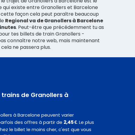
 le trajet de Granollers à Barcelone est le
e qui existe entre Granollers et Barcelone
e cette façon cela peut paraître beaucoup
 le
Regional va de Granollers à Barcelone
inutes
. Peut-être que précédemment tu as
our tes billets de train Granollers -
pas connaître notre web, mais maintenant
 cela ne passera plus.
s trains de Granollers à
nollers à Barcelone peuvent varier
rfois des offres à partir de
2,45 €
. Le plus
hez le billet le moins cher, c'est que vous