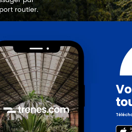
port routier.
Vo
to
Télécha