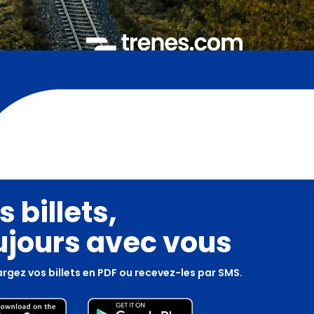
s billets,
ujours avec vous
rgez vos billets en PDF ou recevez-les par SMS.