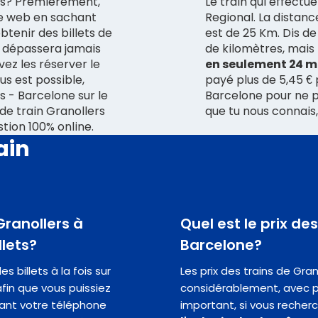
es? Premièrement,
Le train qui effectue
ite web en sachant
Regional. La distanc
tenir des billets de
est de 25 Km. Dis d
ne dépassera jamais
de kilomètres, mais
ez les réserver le
en seulement 24 m
us est possible,
payé plus de 5,45 € p
s - Barcelone sur le
Barcelone pour ne 
s de train Granollers
que tu nous connais,
tion 100% online.
ain
 Granollers à
Quel est le prix de
llets?
Barcelone?
 billets à la fois sur
Les prix des trains de Gra
fin que vous puissiez
considérablement, avec pa
ant votre téléphone
important, si vous recherc