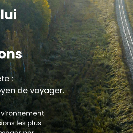
lui
ions
te :
oyen de voyager.
environnement
ions les plus
assager par