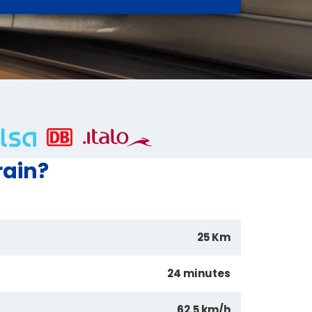
rain?
25 Km
24 minutes
62.5 km/h