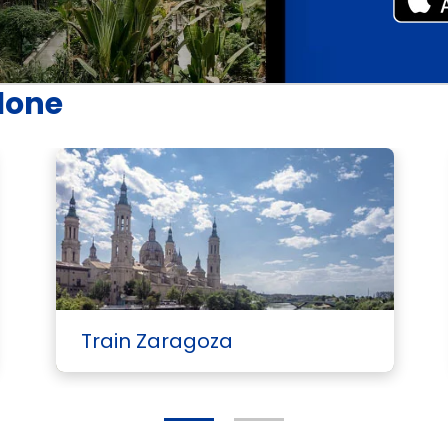
elone
Voi
Train Zaragoza