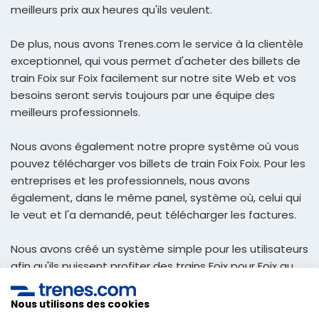
meilleurs prix aux heures qu'ils veulent.
De plus, nous avons Trenes.com le service à la clientèle
exceptionnel, qui vous permet d'acheter des billets de
train Foix sur Foix facilement sur notre site Web et vos
besoins seront servis toujours par une équipe des
meilleurs professionnels.
Nous avons également notre propre système où vous
pouvez télécharger vos billets de train Foix Foix. Pour les
entreprises et les professionnels, nous avons
également, dans le même panel, système où, celui qui
le veut et l'a demandé, peut télécharger les factures.
Nous avons créé un système simple pour les utilisateurs
afin qu'ils puissent profiter des trains Foix pour Foix au
meilleur prix et recevoir dans votre e-mail afin de
pouvoir imprimer, et avec eux, voyager manière la plus
Nous utilisons des cookies
simple et économique.