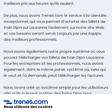
meilleurs prix aux heures qu'ils veulent.
De plus, nous avons Trenes.com le service à la clientèle
exceptionnel, qui vous permet d'acheter des billets de
train Dijon sur Lausanne facilement sur notre site Web
et vos besoins seront servis toujours par une équipe
des meilleurs professionnels.
Nous avons également notre propre système où vous
pouvez télécharger vos billets de train Dijon Lausanne.
Pour les entreprises et les professionnels, nous avons
également, dans le même panel, système où, celui qui
le veut et l'a demandé, peut télécharger les factures.
Nous avons créé un système simple pour les utilisateurs
afin qu'ils puissent profiter des trains Dijon pour
Lausanne au meilleur prix et recevoir dans votre e-mail
afin de pouvoir imprimer, et avec eux, voyager manière
Nous utilisons des cookies
la plus simple et économique.