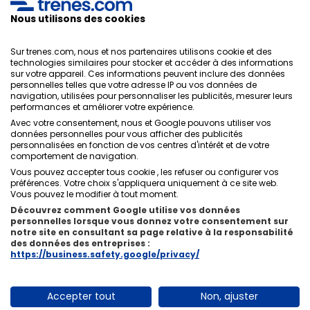
votre e-mail afin de pouvoir imprimer, et avec eux,
Nous utilisons des cookies
voyager manière la plus simple et économique.
Sur trenes.com, nous et nos partenaires utilisons cookie et des
technologies similaires pour stocker et accéder à des informations
sur votre appareil. Ces informations peuvent inclure des données
personnelles telles que votre adresse IP ou vos données de
Politique de confidentialité
navigation, utilisées pour personnaliser les publicités, mesurer leurs
Conditions générales
performances et améliorer votre expérience.
Politique des Cookies
Avec votre consentement, nous et Google pouvons utiliser vos
Politique de sécurité
données personnelles pour vous afficher des publicités
personnalisées en fonction de vos centres d'intérêt et de votre
Avis légal
comportement de navigation.
Contacts
Vous pouvez accepter tous cookie , les refuser ou configurer vos
préférences. Votre choix s'appliquera uniquement à ce site web.
Vous pouvez le modifier à tout moment.
Découvrez comment Google utilise vos données
personnelles lorsque vous donnez votre consentement sur
notre site en consultant sa page relative à la responsabilité
Qui sommes-nous
ixigo
des données des entreprises :
https://business.safety.google/privacy/
Copyright © Trenes.com. Tous droits réservés.
Accepter tout
Non, ajuster