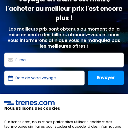
l'acheter au meilleur prix l'est encore
plus !
Les meilleurs prix sont obtenus au moment de la
mise en vente des billets, abonnez-vous et nous
vous informerons afin que vous ne manquiez pas
les meilleures offres !
J'ai lu et j'accepte les
politiques de confidentialité
,
protection des données
,
conditions générales
de
ONLINE TRAVEL SOLUTIONS.
Nous utilisons des cookies
Sur trenes.com, nous et nos partenaires utilisons cookie et des
technologies similaires pour stocker et accéder à des informations