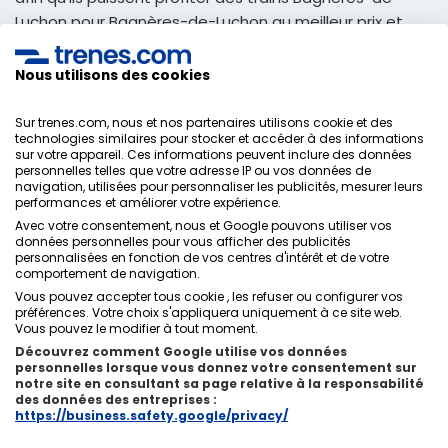
Luchon pour Bagnères-de-Luchon au meilleur prix et
recevoir dans votre e-mail afin de pouvoir imprimer, et
avec eux, voyager manière la plus simple et
Nous utilisons des cookies
économique.
Sur trenes.com, nous et nos partenaires utilisons cookie et des
technologies similaires pour stocker et accéder à des informations
sur votre appareil. Ces informations peuvent inclure des données
personnelles telles que votre adresse IP ou vos données de
Politique de confidentialité
navigation, utilisées pour personnaliser les publicités, mesurer leurs
Conditions générales
performances et améliorer votre expérience.
Politique des Cookies
Avec votre consentement, nous et Google pouvons utiliser vos
Politique de sécurité
données personnelles pour vous afficher des publicités
personnalisées en fonction de vos centres d'intérêt et de votre
Avis légal
comportement de navigation.
Contacts
Vous pouvez accepter tous cookie , les refuser ou configurer vos
préférences. Votre choix s'appliquera uniquement à ce site web.
Vous pouvez le modifier à tout moment.
Découvrez comment Google utilise vos données
personnelles lorsque vous donnez votre consentement sur
notre site en consultant sa page relative à la responsabilité
Qui sommes-nous
ixigo
des données des entreprises :
https://business.safety.google/privacy/
Copyright © Trenes.com. Tous droits réservés.