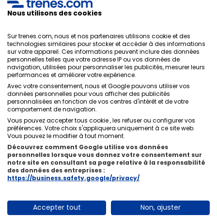
votre e-mail afin de pouvoir imprimer, et avec eux,
Nous utilisons des cookies
voyager manière la plus simple et économique.
Sur trenes.com, nous et nos partenaires utilisons cookie et des
technologies similaires pour stocker et accéder à des informations
sur votre appareil. Ces informations peuvent inclure des données
personnelles telles que votre adresse IP ou vos données de
Politique de confidentialité
navigation, utilisées pour personnaliser les publicités, mesurer leurs
Conditions générales
performances et améliorer votre expérience.
Politique des Cookies
Avec votre consentement, nous et Google pouvons utiliser vos
Politique de sécurité
données personnelles pour vous afficher des publicités
personnalisées en fonction de vos centres d'intérêt et de votre
Avis légal
comportement de navigation.
Contacts
Vous pouvez accepter tous cookie , les refuser ou configurer vos
préférences. Votre choix s'appliquera uniquement à ce site web.
Vous pouvez le modifier à tout moment.
Découvrez comment Google utilise vos données
personnelles lorsque vous donnez votre consentement sur
notre site en consultant sa page relative à la responsabilité
Qui sommes-nous
ixigo
des données des entreprises :
https://business.safety.google/privacy/
Copyright © Trenes.com. Tous droits réservés.
Accepter tout
Non, ajuster