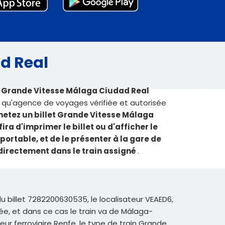
ad Real
ls Grande Vitesse Málaga Ciudad Real
 qu'agence de voyages vérifiée et autorisée
hetez un billet Grande Vitesse Málaga
fira d'imprimer le billet ou d'afficher le
portable, et de le présenter à la gare de
rectement dans le train assigné
.
du billet 7282200630535, le localisateur VEAED6,
vée, et dans ce cas le train va de Málaga-
r ferroviaire Renfe, le type de train Grande