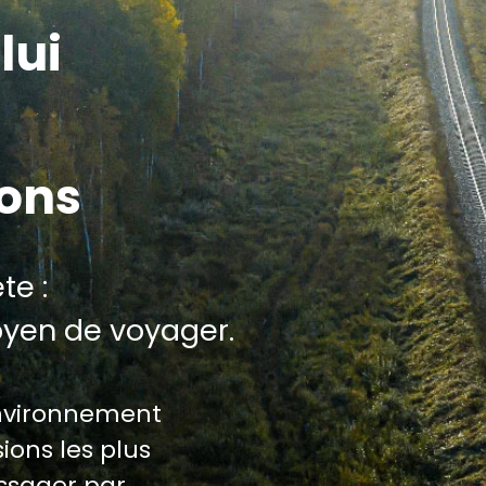
lui
ions
te :
oyen de voyager.
environnement
ions les plus
assager par