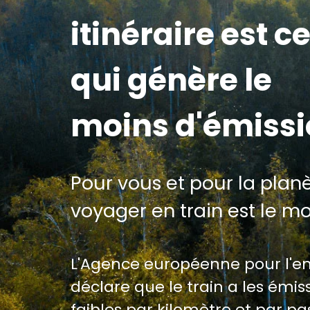
itinéraire est ce
qui génère le
moins d'émiss
Pour vous et pour la planè
voyager en train est le m
L'Agence européenne pour l'
déclare que le train a les émiss
faibles par kilomètre et par p