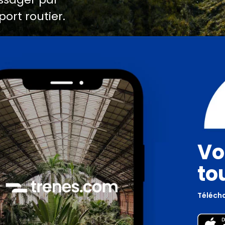
port routier.
Vo
to
Télécha