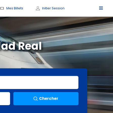
Mes Billets
Initier Session
dad Real
Chercher