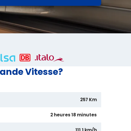
ande Vitesse?
257 Km
2 heures 18 minutes
111.1 km/h