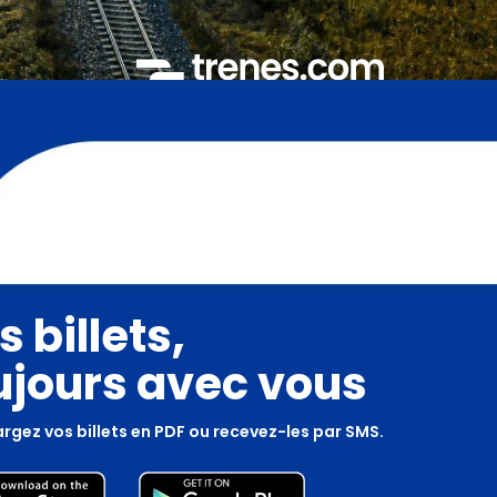
s billets,
ujours avec vous
rgez vos billets en PDF ou recevez-les par SMS.