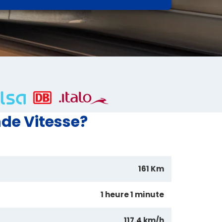
de Vitesse?
161 Km
1 heure 1 minute
117.4 km/h