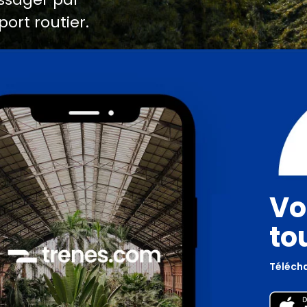
port routier.
Vo
to
Télécha