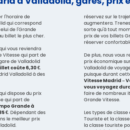
id à Valladolid, gares, prix e
r l'horaire de
réservez sur le trajet
lid qui correspond
augmentera. Trenes.
celui de l'Grande
sorte qu'à tout mome
 billet le plus cher.
prix de vos billets 
réserver confortab
 qui vous reviendra
e Vitesse qui part de
De plus, nous vous 
 gare de Valladolid
prix économique sur
illet coûte 6,30 €
.
Valladolid de voyag
rid Valladolid à des
puisque durant cett
Vitesse Madrid – V
vous voyagez dura
qui dispose du prix
faire de nombreux i
se qui part de
Grande Vitesse.
Campo Grande à
85 €
. Dépendant des
Les types de classe 
s le meilleur prix
Touriste et la class
ladolid.
la classe touriste p