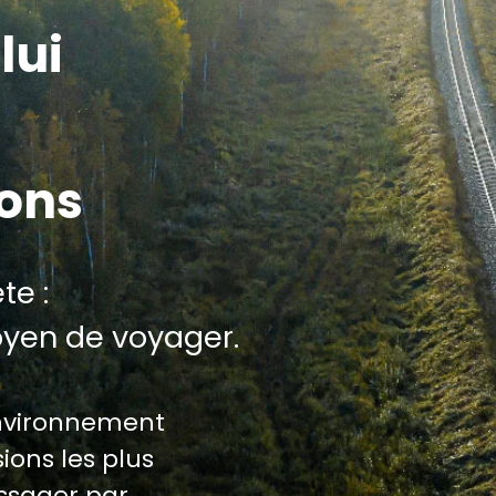
lui
ions
te :
oyen de voyager.
environnement
ions les plus
assager par