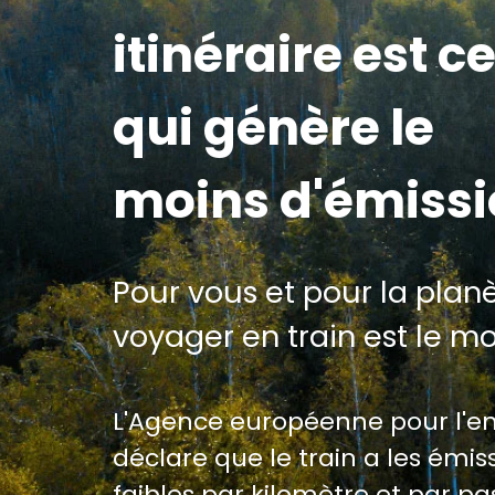
itinéraire est ce
qui génère le
moins d'émiss
Pour vous et pour la planè
voyager en train est le m
L'Agence européenne pour l'
déclare que le train a les émiss
faibles par kilomètre et par p