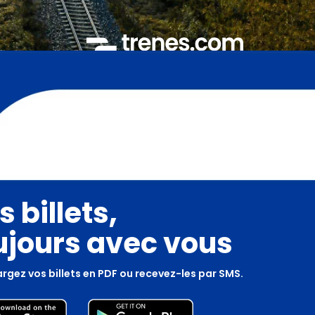
s billets,
ujours avec vous
rgez vos billets en PDF ou recevez-les par SMS.