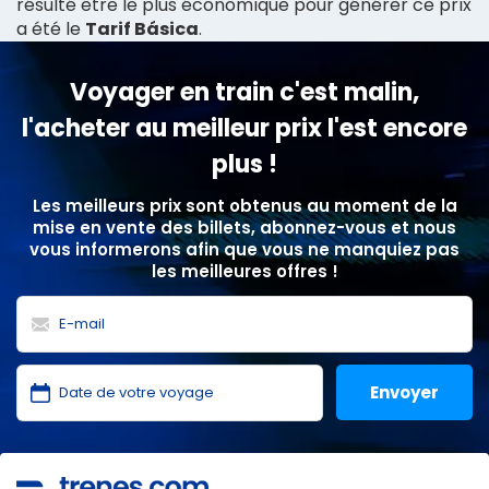
résulté être le plus économique pour générer ce prix
a été le
Tarif Básica
.
Voyager en train c'est malin,
l'acheter au meilleur prix l'est encore
plus !
Les meilleurs prix sont obtenus au moment de la
mise en vente des billets, abonnez-vous et nous
vous informerons afin que vous ne manquiez pas
les meilleures offres !
J'ai lu et j'accepte les
politiques de confidentialité
,
protection des données
,
conditions générales
de