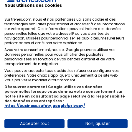
ONLINE TRAVEL SOLUTIONS.
Nous utilisons des cookies
Sur trenes.com, nous et nos partenaires utilisons cookie et des
technologies similaires pour stocker et accéder à des informations
sur votre appareil. Ces informations peuvent inclure des données
Politique de confidentialité
personnelles telles que votre adresse IP ou vos données de
Conditions générales
navigation, utilisées pour personnaliser les publicités, mesurer leurs
Politique des Cookies
performances et améliorer votre expérience.
Politique de sécurité
Avec votre consentement, nous et Google pouvons utiliser vos
données personnelles pour vous afficher des publicités
Avis légal
personnalisées en fonction de vos centres d'intérêt et de votre
Contacts
comportement de navigation.
Vous pouvez accepter tous cookie , les refuser ou configurer vos
préférences. Votre choix s'appliquera uniquement à ce site web.
Vous pouvez le modifier à tout moment.
Découvrez comment Google utilise vos données
personnelles lorsque vous donnez votre consentement sur
Qui sommes-nous
ixigo
notre site en consultant sa page relative à la responsabilité
des données des entreprises :
Copyright © Trenes.com. Tous droits réservés.
https://business.safety.google/privacy/
Accepter tout
Non, ajuster