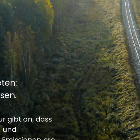
eten:
isen.
 gibt an, dass
- und
n Emissionen pro