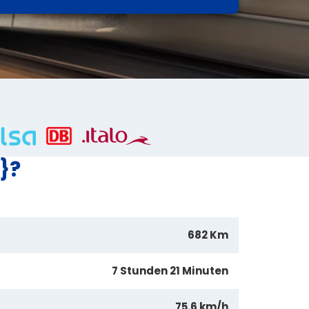
}?
682 Km
7 Stunden 21 Minuten
75.6 km/h