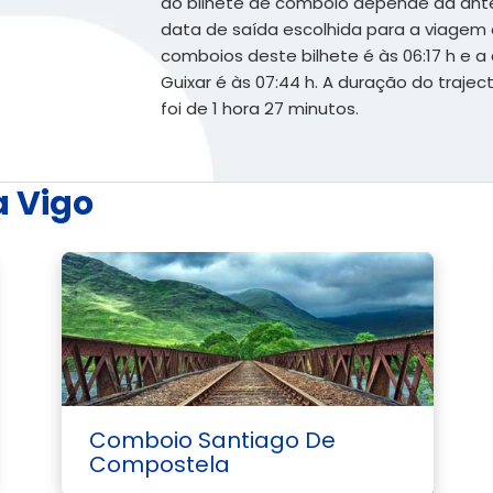
do bilhete de comboio depende da ante
data de saída escolhida para a viagem é
comboios deste bilhete é às 06:17 h e
Guixar é às 07:44 h. A duração do traje
foi de 1 hora 27 minutos.
a Vigo
Comboio Santiago De
Compostela