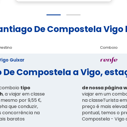
Santiago De Compostela Vigo
Destino
Comboio
Vigo Guixar
De Compostela a Vigo, estaç
m comboio
tipo
de nossa página w
 h
, a viajar em classe
viajar em um comboi
o mesmo por 9,55 €,
na classeTurista em 
eha que conduzir,
preço é mais elevad
s concorrência na
pontual, temos o pr
ais baratos
Compostela - Vigo d