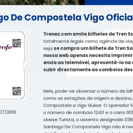
go De Compostela Vigo Oficia
Trenes.com emite bilhetes de Tren S
totalmente legais como agência de viag
seja
se compra um bilhete de Tren S
nossa web apenas necesita imprimir o
envia ao telemóvel, apresentá-lo na
subir directamente ao comboios de
Nele, pode-se observar o número de bil
como as estações de origem e destino,
Compostela a Vigo Guixar. O operador fe
07/2016
o número de comboio 12411 e o carro 001
classe Turista, o assento designado 038
Santiago De Compostela Vigo não é nec