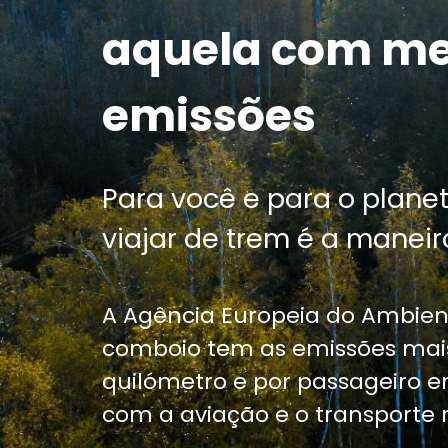
aquela com m
emissões
Para você e para o planet
viajar de trem é a maneira
A Agência Europeia do Ambien
comboio tem as emissões mais
quilómetro e por passageiro
com a aviação e o transporte r