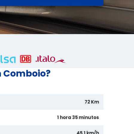
in Comboio?
72 Km
1 hora 35 minutos
45.1 km/h