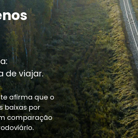
enos
a:
 de viajar.
te afirma que o
 baixas por
 em comparação
odoviário.