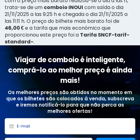
com o preço mais barato realizou-se o dia a las h,
trata-se de um
comboio INOUI
com saída o dia
21/11/2025 a las 9:25 h e chegada o dia 21/11/2025 a
las 11:11 h. O preço do bilhete mais barato foi de
46,00 €
e a tarifa que mais económico que
proporcionou este preço foi a
Tarifa SNCF-tarif-
standard-
.
Viajar de comboio é inteligente,
comprá-lo ao melhor preço é ainda
mais!
Os melhores preços são obtidos no momento em
que os bilhetes são colocados à venda, subscreva
e iremos notificá-lo para que não perca as
melhores ofertas!