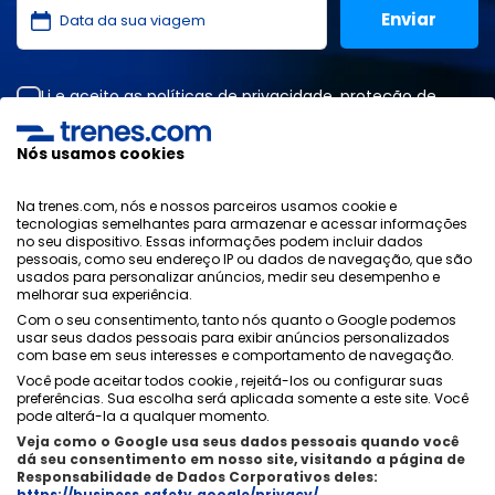
Li e aceito as
políticas de privacidade
,
proteção de
dados
,
condições gerais
da ONLINE TRAVEL SOLUTIONS.
Nós usamos cookies
Na trenes.com, nós e nossos parceiros usamos cookie e
Política de Privacidade
tecnologias semelhantes para armazenar e acessar informações
Condições Generais
no seu dispositivo. Essas informações podem incluir dados
Política de Cookies
pessoais, como seu endereço IP ou dados de navegação, que são
usados ​​para personalizar anúncios, medir seu desempenho e
Política de Segurança
melhorar sua experiência.
Aviso Legal
Com o seu consentimento, tanto nós quanto o Google podemos
Contacto
usar seus dados pessoais para exibir anúncios personalizados
com base em seus interesses e comportamento de navegação.
Você pode aceitar todos cookie , rejeitá-los ou configurar suas
preferências. Sua escolha será aplicada somente a este site. Você
pode alterá-la a qualquer momento.
Veja como o Google usa seus dados pessoais quando você
Quem Somos
ixigo
dá seu consentimento em nosso site, visitando a página de
Responsabilidade de Dados Corporativos deles:
Copyright © Trenes.com. Todos os direitos reservados.
https://business.safety.google/privacy/